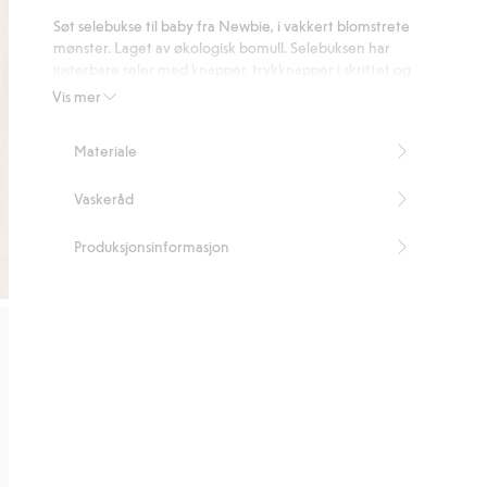
på
Søt selebukse til baby fra Newbie, i vakkert blomstrete
9
mønster. Laget av økologisk bomull. Selebuksen har
stemmer
justerbare seler med knapper, trykknapper i skrittet og
knapp i siden. Behagelig strikk i anklene, og lomme bak.
Vis mer
Inneholder 100 % økologisk bomull.
Artikkelnummer
:
402198
Materiale
Organic cotton – GOTS
Vaskeråd
Produksjonsinformasjon