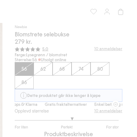
Newbie
Blomstrete selebukse
279 kr.
Gjennomsnittskarakter:
10
anmeldelser
5.0
Farge:
Lysegrønn / blomstret
Størrelse:
56
Utsolgt online
56
62
68
74
80
86
Dette produktet går ikke lenger å kjøpe
pps & Klarna
Gratis fraktalternativer
Enkel betaling med Vipps & Kl
Opplevd størrelse
10
anmeldelser
3.222222222222222
For liten
Perfekt
For stor
av
Basert
Produktbeskrivelse
5