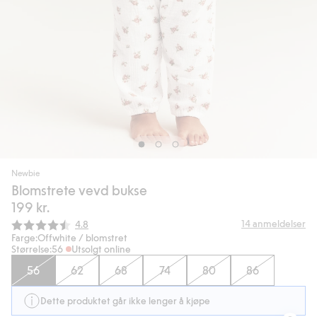
Newbie
Blomstrete vevd bukse
199 kr.
Gjennomsnittskarakter:
14
anmeldelser
4.8
Farge:
Offwhite / blomstret
Størrelse:
56
Utsolgt online
56
62
68
74
80
86
Dette produktet går ikke lenger å kjøpe