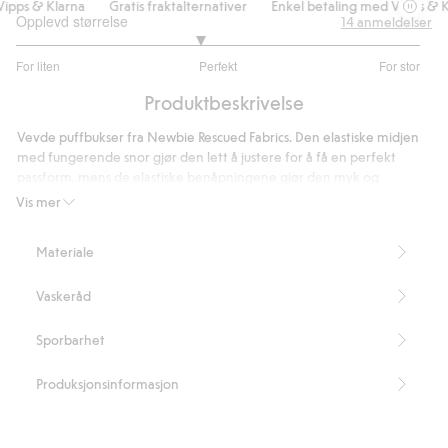
pps & Klarna
Gratis fraktalternativer
Enkel betaling med Vipps & Kl
Opplevd størrelse
14
anmeldelser
2.818181818181818
For liten
Perfekt
For stor
av
Basert
5
Produktbeskrivelse
på
11
Vevde puffbukser fra Newbie Rescued Fabrics. Den elastiske midjen
stemmer
med fungerende snor gjør den lett å justere for å få en perfekt
passform, mens de elastiske benåpningene gjør den myk og
behagelig.
Vis mer
Vi redder overskytende Newbie-materialer for å skape nye
produkter som andre får glede av.
Materiale
Inneholder 100 % økologisk bomull.
Artikkelnummer
:
494575
Vaskeråd
Organic cotton – GOTS
Sporbarhet
Produksjonsinformasjon