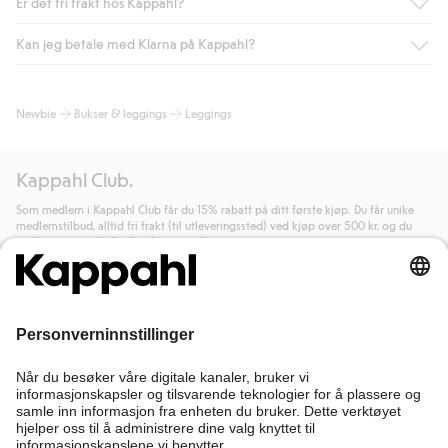
Er det fri frakt hos Kappahl?
Kan jeg betale med Klarna på Kappahl?
Som medlem i Kappahl Club har du alltid gratis frakt til butikk,
eller når du handler for over 500 NOK og velger levering med
Bring eller hjemlevering med Helthjem. Fraktkostnaden fjernes
Ja, i samarbeid med Klarna tilbyr vi smidig betaling med faktura
Newbie
Bukser & leggings
Leggings
automatisk etter at du har logget inn og er identifisert som
og andre betalingsmåter.
medlem.
Ved å oppgi informasjon i kassen godkjenner du Klarnas vilkår.
Ellers koster frakten 59 NOK for levering med Bring,
Når du klikker på "Fullfør kjøp" godkjenner du Kappahls
Kappahl Club.
hjemlevering med Helthjem koster 49 NOK og 99 NOK for
generelle vilkår.
Les mer om Klarnas betalingsvilkår
(ekstern
hjemlevering med Bring uansett hvor mye du handler for.
lenke).
Som medlem i Kappahl Club får du 15% rabatt på ditt første kjøp. Du får unike
medlemstilbud, alltid fri frakt (til utleveringssted) ved kjøp over 500 kr, og du
Les mer
Les mer
samler poeng på alle dine kjøp og aktiviteter.
Bli medlem