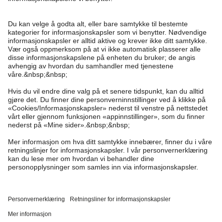
Trenger du hjelp?
Kundeservice
Kappahl Club
Vanlige spørsmål
Logg inn
Om oss
Bestilling
Kappahl Club
Om Kappahl Group
Vilkår & retningslinjer
Kontakt oss
Medlemsvilkår
Bærekraft
Kjøpsvilkår
Mer fra oss
Finn butikk
Jobbe hos oss
Personvernerklæring
Newbie United Kingdom
Norway
Bytt sted
Personal shopping
Presse
Informasjonskapsler
Newbie Global
Sjekk saldo på gavekortet
Cookies
Tilgjengelighet
Vilkår #YesKappahl #YesNewbie
Affiliate
Angre kjøpet ditt