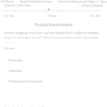
 Klarna
Gratis fraktalternativer
Enkel betaling med Vipps & Klarna
Opplevd størrelse
19
anmeldelser
2.846153846153846
For liten
Perfekt
For stor
av
Basert
5
Produktbeskrivelse
på
13
Strikket leggings med seler og høy ribbestrikket midje fra Newbie.
stemmer
Laget av økologisk bomull. Buksen har justerbare seler og knapper
foran.
Inneholder 100 % økologisk bomull
Vis mer
Artikkelnummer
:
361832
Organic cotton – GOTS
Materiale
Vaskeråd
Produksjonsinformasjon