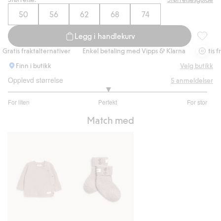
50
56
62
68
74
Legg i handlekurv
Bukse i 
atis fraktalternativer
Enkel betaling med Vipps & Klarna
Gratis frak
Finn i butikk
Velg butikk
Opplevd størrelse
5
anmeldelser
3
For liten
Perfekt
For stor
av
Basert
5
Match med
på
1
stemmer