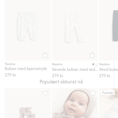
Bukser med bjørnetrykk, Legg til i favorite
Vevede bukser m
Legg til
Legg til
Newbie
Newbie
Newbie
Bukser med bjørnetrykk
Vevede bukser med teddybjørner
Vevd buks
279 kr.
279 kr.
279 kr.
Populært akkurat nå
Populær
Bukse i ull- og kashmirblanding, Legg til i 
Cardigan i ull- 