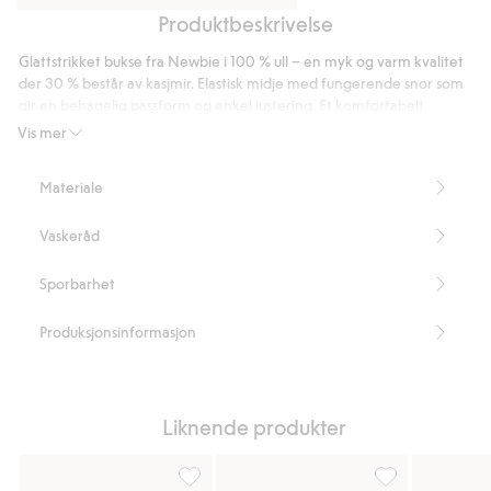
Produktbeskrivelse
Cardigan
Bukse
i
i
Glattstrikket bukse fra Newbie i 100 % ull – en myk og varm kvalitet
ull-
ull-
der 30 % består av kasjmir. Elastisk midje med fungerende snor som
og
og
gir en behagelig passform og enkel justering. Et komfortabelt
kasjmirblanding
basisplagg til de minste – behagelig å bruke og fint å ta vare på. Den
kashmirblanding
Vis mer
høye kvaliteten og tidløse designen gjør at plagget kan arves videre
til neste familiemedlem eller venn.
Materiale
Inneholder 70 % sertifisert ull.
Artikkelnummer
:
477133
Vaskeråd
RWS certified wool
Sporbarhet
Produksjonsinformasjon
Liknende produkter