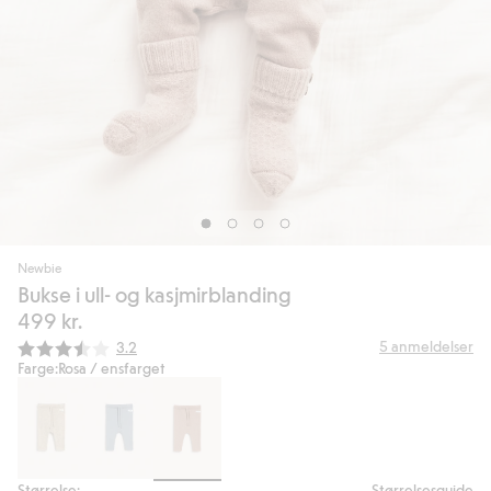
Newbie
Bukse i ull- og kasjmirblanding
499 kr.
Gjennomsnittskarakter:
5
anmeldelser
3.2
Farge:
Rosa / ensfarget
Størrelse:
Størrelsesguide