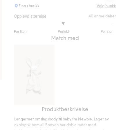
Finn i butikk
Velg butikk
Opplevd størrelse
40
anmeldelser
3
For liten
Perfekt
For stor
av
Basert
Match med
5
på
26
stemmer
Produktbeskrivelse
Sutteklut
kanin
Langermet omslagsbody til baby fra Newbie. Laget av
økologisk bomull. Bodyen har doble rader med