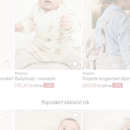
Legg til
Legg til
Minories
Newbie
broderi
Babybody i musselin
Stripete langermet skjo
195,30 kr.
209,30 kr.
-30%
-30%
279 kr.
299 kr.
Populært akkurat nå
egg til i favoriter
Kortermet ribbestrikket body, Legg til i favoriter
Kosebukse med børstet innside