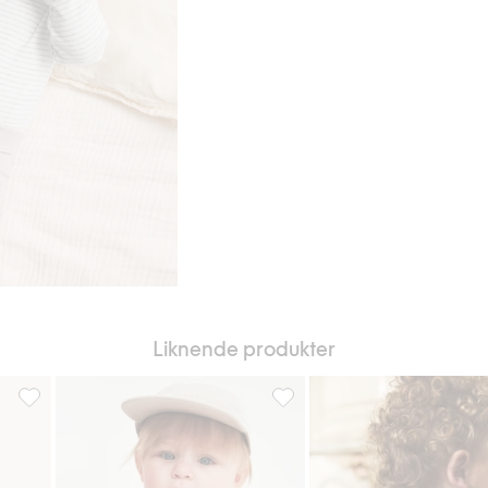
Liknende produkter
g til i favoriter
Stripet omslagsbody med broderi, Legg til i favoriter
Babybody i musselin, Legg til 