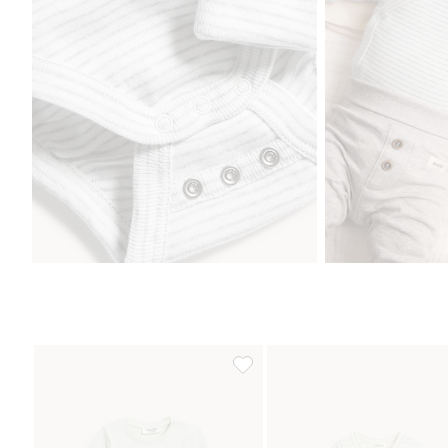
Kortermet ribbestrikket body, Leg