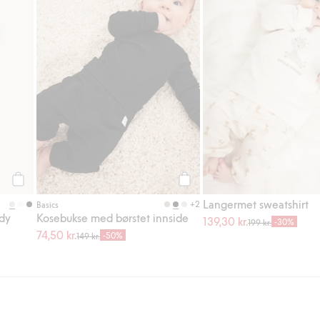
Legg til
Legg til
Langermet sweatshirt
+2
Basics
ody
Kosebukse med børstet innside
139,30 kr.
-30%
199 kr.
74,50 kr.
-50%
149 kr.