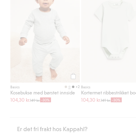
Legg til
+2
Basics
Basics
Kosebukse med børstet innside
Kortermet ribbestrikket b
104,30 kr.
104,30 kr.
-30%
-30%
149 kr.
149 kr.
Er det fri frakt hos Kappahl?