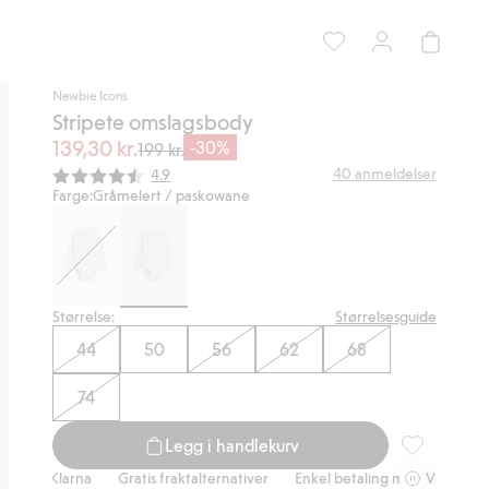
Newbie Icons
Stripete omslagsbody
139,30 kr.
-30%
199 kr.
Gjennomsnittskarakter:
40
anmeldelser
4.9
Farge:
Gråmelert / paskowane
Størrelse:
Størrelsesguide
44
50
56
62
68
74
Legg i handlekurv
Stripete oms
larna
Gratis fraktalternativer
Enkel betaling med Vipps & Klarna