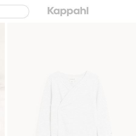
Gratis fraktalternativer
Enkel betaling med Vipps & K