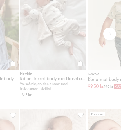
Legg til
Legg til
Newbie
Newbie
rtebody
Ribbestrikket body med kosebamser
Kortermet body med 
Voksefunksjon, doble rader med
99,50 kr.
-50%
199 kr.
trykknapper i skrittet
199 kr.
Populær
, Legg til i favoriter
Langermet sweatshirt, Legg til i favoriter
Leggings baby, Legg til i fa