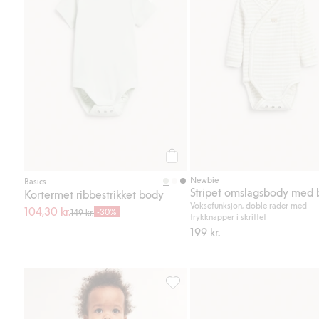
Legg til
Newbie
Basics
Stripet omslagsbody med 
Kortermet ribbestrikket body
Voksefunksjon, doble rader med
104,30 kr.
-30%
149 kr.
trykknapper i skrittet
199 kr.
Kosebukse med børstet innside, L