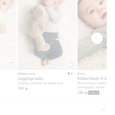
Legg til
Legg til
Newbie Icons
Basics
Leggings baby
Ribbet body til baby
Justerbar passform for lengre bruk
Voksefunksjon, doble rader
trykknapper i skrittet
199 kr.
149 kr.
3 for 2