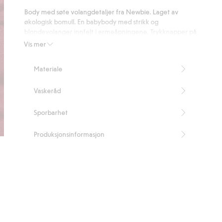
på
Body med søte volangdetaljer fra Newbie. Laget av
108
økologisk bomull. En babybody med strikk og
stemmer
blondevolanger innfelt i ermeåpningene. Trykknapper på
skuldrene og i skrittet.
Vis mer
Inneholder 95% økologisk bomull
Artikkelnummer
:
484386
Materiale
Organic cotton – GOTS
Vaskeråd
Sporbarhet
Produksjonsinformasjon