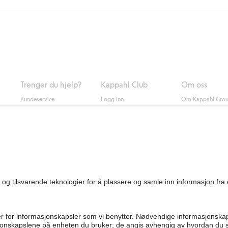
ring med Helthjem koster 49 NOK og 99 NOK for hjemlevering med Bring ua
og andre betalingsmåter.
 du klikker på "Fullfør kjøp" godkjenner du Kappahls generelle vilkår.
Les m
Trenger du hjelp?
Kappahl Club
Om oss
Kundeservice
Logg inn
Om Kappahl Gro
0
Vanlige spørsmål
Kappahl Club
Bærekraft
Bestilling
Medlemsvilkår
Jobbe hos oss
Kontakt oss
Presse
Finn butikk
Tilgjengelighet
Personal shopping
Sjekk saldo på
gavekortet
Angre kjøpet ditt