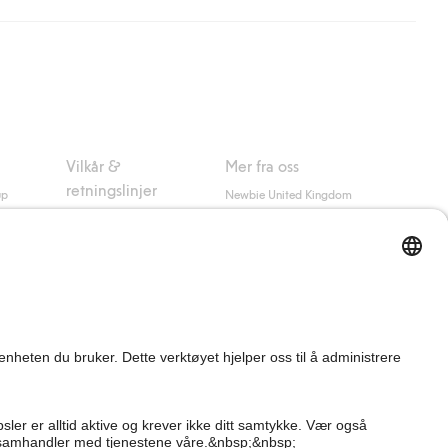
nsett hvor mye du handler for.
er om Klarnas betalingsvilkår
(ekstern lenke).
Vilkår &
Mer fra oss
retningslinjer
up
Newbie United Kingdom
Kjøpsvilkår
Newbie Global
Personvernerklæring
Affiliate
Informasjonskapsler
Vilkår #YesKappahl
#YesNewbie