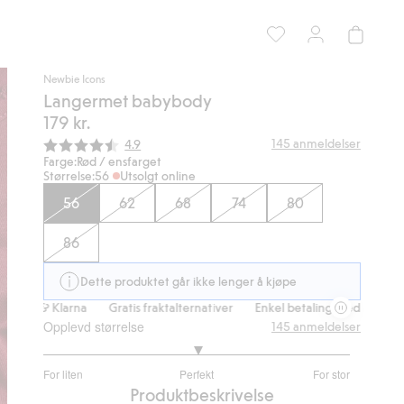
Newbie Icons
Langermet babybody
179 kr.
Gjennomsnittskarakter:
145
anmeldelser
4.9
Farge:
Rød / ensfarget
Størrelse:
56
Utsolgt online
56
62
68
74
80
86
Dette produktet går ikke lenger å kjøpe
ps & Klarna
Gratis fraktalternativer
Enkel betaling med Vipps & Klar
Opplevd størrelse
145
anmeldelser
3.018518518518519
For liten
Perfekt
For stor
av
Basert
Produktbeskrivelse
5