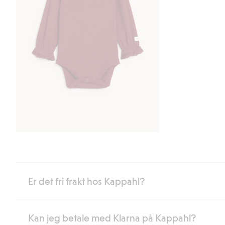
Er det fri frakt hos Kappahl?
Kan jeg betale med Klarna på Kappahl?
Som medlem i Kappahl Club har du alltid gratis frakt til butikk,