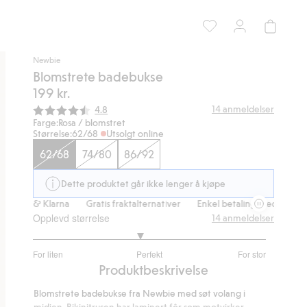
Newbie
Blomstrete badebukse
199 kr.
Gjennomsnittskarakter:
14
anmeldelser
4.8
Farge:
Rosa / blomstret
Størrelse:
62/68
Utsolgt online
62/68
74/80
86/92
Dette produktet går ikke lenger å kjøpe
ipps & Klarna
Gratis fraktalternativer
Enkel betaling med Vipps & K
Opplevd størrelse
14
anmeldelser
2.846153846153846
For liten
Perfekt
For stor
av
Basert
Produktbeskrivelse
5
på
Blomstrete badebukse fra Newbie med søt volang i
13
midjen. Bikinitrusen har laminert fôr som motvirker