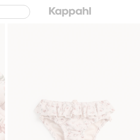
Gratis fraktalternativer
Enkel betaling med V