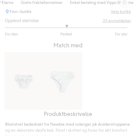
larna
Gratis fraktalternativer
Enkel betaling med Vipps & Klarna
Finn i butikk
Velg butikk
Opplevd størrelse
33
anmeldelser
3
For liten
Perfekt
For stor
av
Basert
5
Match med
på
27
stemmer
Produktbeskrivelse
Blomstrete
Bikinitruse
badebukser
Newbie
Blomstret badedrakt fra Newbie med volanger på skulderstroppene
med
Woman
og en dekorativ sløyfe bak. Fôret i skrittet og foran for økt komfort.
volang