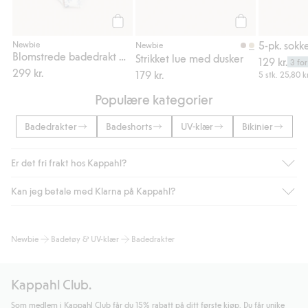
Legg til
Legg til
5-pk. sokk
Newbie
Newbie
Blomstrede badedrakt med volanger
Strikket lue med dusker
129 kr.
3 for
299 kr.
179 kr.
5 stk.
25,80 kr
Populære kategorier
Badedrakter
Badeshorts
UV-klær
Bikinier
Er det fri frakt hos Kappahl?
Kan jeg betale med Klarna på Kappahl?
Som medlem i Kappahl Club har du alltid gratis frakt til butikk,
eller når du handler for over 500 NOK og velger levering med
Bring eller hjemlevering med Helthjem. Fraktkostnaden fjernes
Ja, i samarbeid med Klarna tilbyr vi smidig betaling med faktura
Newbie
Badetøy & UV-klær
Badedrakter
automatisk etter at du har logget inn og er identifisert som
og andre betalingsmåter.
medlem.
Ved å oppgi informasjon i kassen godkjenner du Klarnas vilkår.
Ellers koster frakten 59 NOK for levering med Bring,
Når du klikker på "Fullfør kjøp" godkjenner du Kappahls
Kappahl Club.
hjemlevering med Helthjem koster 49 NOK og 99 NOK for
generelle vilkår.
Les mer om Klarnas betalingsvilkår
(ekstern
hjemlevering med Bring uansett hvor mye du handler for.
lenke).
Som medlem i Kappahl Club får du 15% rabatt på ditt første kjøp. Du får unike