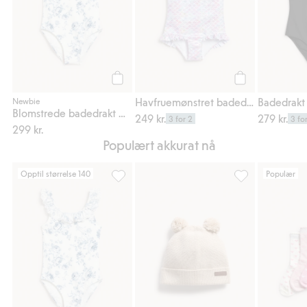
Legg til
Legg til
Havfruemønstret badedrakt
Badedrakt
Newbie
Blomstrede badedrakt med volanger
249 kr.
279 kr.
3 for 2
3 fo
299 kr.
Populært akkurat nå
Opptil størrelse 140
Populær
Blomstrede badedrakt med volanger, Legg t
Strikket lue med 