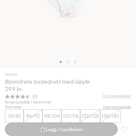
Newbie
Blomstrete badedrakt med sløyfe
299 kr.
Gjennomsnittskarakter:
33
anmeldelser
4.9
Farge:
Lyseblå / blomstret
Størrelse:
Størrelsesguide
74/80
86/92
98/104
110/116
122/128
134/140
Legg i handlekurv
Blomstr