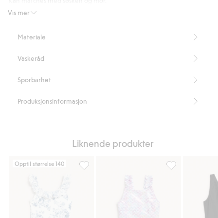
Kan matches med søsken og mor.
Inneholder 82 % resirkulert polyester.
Vis mer
Artikkelnummer
:
819573
Blended Recycled Polyester
Materiale
Vaskeråd
Sporbarhet
Produksjonsinformasjon
Liknende produkter
Opptil størrelse 140
Blomstrede badedrakt med volanger, Legg t
Havfruemønstret 