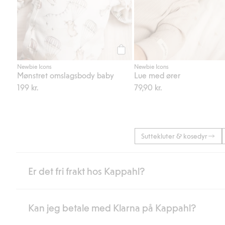
Legg til
Newbie Icons
Newbie Icons
Mønstret omslagsbody baby
Lue med ører
199 kr.
79,90 kr.
Suttekluter & kosedyr
Er det fri frakt hos Kappahl?
Kan jeg betale med Klarna på Kappahl?
Som medlem i Kappahl Club har du alltid gratis frakt til butikk,
etter at du har logget inn og er identifisert som medlem.