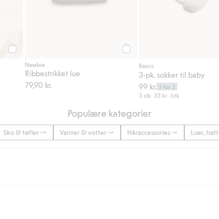
Legg til
Legg til
Newbie
Basics
Ribbestrikket lue
3-pk. sokker til baby
79,90 kr.
99 kr.
3 for 2
3 stk.
33 kr.
/stk
Populære kategorier
Sko & tøfler
Vanter & votter
Håraccessories
Luer, hat
 eller når du handler for over 500 NOK og velger levering med Bring eller 