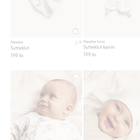
Legg til
Newbie Icons
Newbie
Sutteklut kanin
Sutteklut
199 kr.
199 kr.
Mønstret omslagsbody baby, Legg