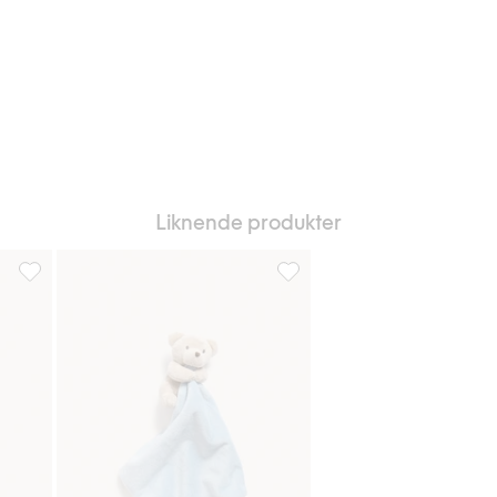
Liknende produkter
Sutteklut kanin, Legg til i favoriter
Sutteklut, Legg til i favoriter