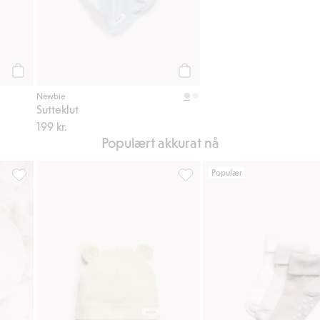
Legg til
Legg til
Newbie
Sutteklut
199 kr.
Populært akkurat nå
Populær
 til i favoriter
Lue med ører, Legg til i favoriter
Ribbestrikket lue, Legg til i fa