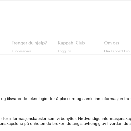
ring med Helthjem koster 49 NOK og 99 NOK for hjemlevering med Bring ua
og andre betalingsmåter.
 du klikker på "Fullfør kjøp" godkjenner du Kappahls generelle vilkår.
Les m
Trenger du hjelp?
Kappahl Club
Om oss
Kundeservice
Logg inn
Om Kappahl Gro
0
Vanlige spørsmål
Kappahl Club
Bærekraft
Bestilling
Medlemsvilkår
Jobbe hos oss
Kontakt oss
Presse
Finn butikk
Tilgjengelighet
Personal shopping
Sjekk saldo på
gavekortet
Angre kjøpet ditt