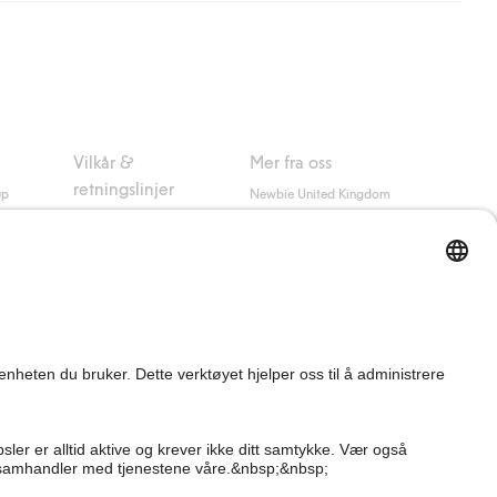
nsett hvor mye du handler for.
er om Klarnas betalingsvilkår
(ekstern lenke).
Vilkår &
Mer fra oss
retningslinjer
up
Newbie United Kingdom
Kjøpsvilkår
Newbie Global
Personvernerklæring
Affiliate
Informasjonskapsler
Vilkår #YesKappahl
#YesNewbie