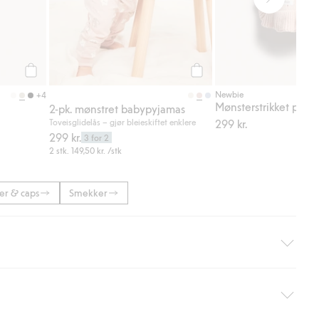
Legg til
Legg til
Newbie
+4
2-pk. mønstret babypyjamas
Toveisglidelås – gjør bleieskiftet enklere
299 kr.
299 kr.
3 for 2
2 stk.
149,50 kr.
/stk
ter & caps
Smekker
hjemlevering med Helthjem. Fraktkostnaden fjernes automatisk