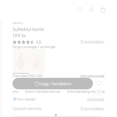
Newbie
Sutteklut kanin
199 kr.
Gjennomsnittskarakter:
47
anmeldelser
4.8
Farge:
Lys beige / ensfarget
Størrelse:
ONE SIZE
Størrelsesguide
Legg i handlekurv
Sutteklut kan
larna
Gratis fraktalternativer
Enkel betaling med Vipps & Klarna
Finn i butikk
Velg butikk
Opplevd størrelse
47
anmeldelser