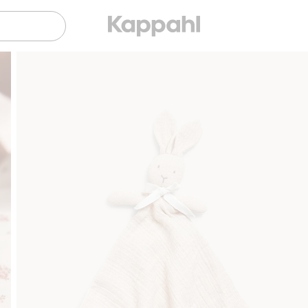
Gratis fraktalternativer
Enkel betaling med Vipps & K