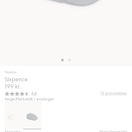
Newbie
Sixpence
199 kr.
Gjennomsnittskarakter:
13
anmeldelser
4.8
Farge:
Mørkeblå / ensfarget
Størrelse:
Størrelsesguide