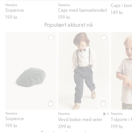
Legg til
Legg til
Caps i bom
Newbie
Newbie
Sixpence
Caps med bamsebroderi
149 kr.
199 kr.
199 kr.
Populært akkurat nå
Sixpence, Legg til i favoriter
Vevd bukse med s
Legg til
Legg til
Newbie
Newbie
Newbie
Sixpence
Vevd bukse med seler
199 kr.
399 kr.
199 kr.