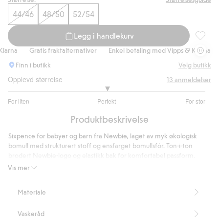
44/46
48/50
52/54
Legg i handlekurv
Sixpenc
arna
Gratis fraktalternativer
Enkel betaling med Vipps & Klarna
Finn i butikk
Velg butikk
Opplevd størrelse
13
anmeldelser
3
For liten
Perfekt
For stor
av
Basert
5
Produktbeskrivelse
på
9
Sixpence for babyer og barn fra Newbie, laget av myk økologisk
stemmer
bomull med strukturert stoff og ensfarget bomullsfôr. Ton-i-ton
brodert Newbie-logo og elastikk bak for komfortabel passform.
Inneholder 100 % økologisk bomull.
Vis mer
Artikkelnummer
:
900001
Organic cotton
Materiale
Vaskeråd