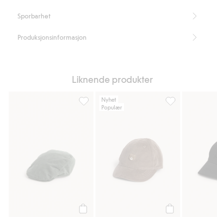
Sporbarhet
Produksjonsinformasjon
Liknende produkter
Nyhet
Populær
Sixpence, Legg til i favoriter
Caps med bamseb