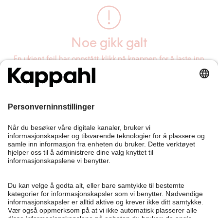
Noe gikk galt
En ukjent feil har oppstått, klikk på knappen for å laste inn
siden på nytt.
Last inn siden på nytt