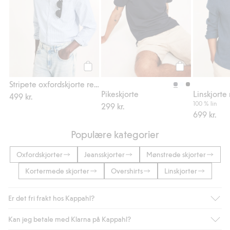
Legg til
Legg til
Stripete oxfordskjorte regular fit
Pikeskjorte
Linskjorte 
499 kr.
100 % lin
299 kr.
699 kr.
Populære kategorier
Oxfordskjorter
Jeansskjorter
Mønstrede skjorter
Kortermede skjorter
Overshirts
Linskjorter
Er det fri frakt hos Kappahl?
Kan jeg betale med Klarna på Kappahl?
Som medlem i Kappahl Club har du alltid gratis frakt til butikk,