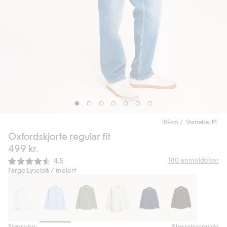
189cm / Størrelse: M
Oxfordskjorte regular fit
499 kr.
Gjennomsnittskarakter:
180
anmeldelser
4.5
Farge:
Lyseblå / melert
Størrelse:
Størrelsesguide