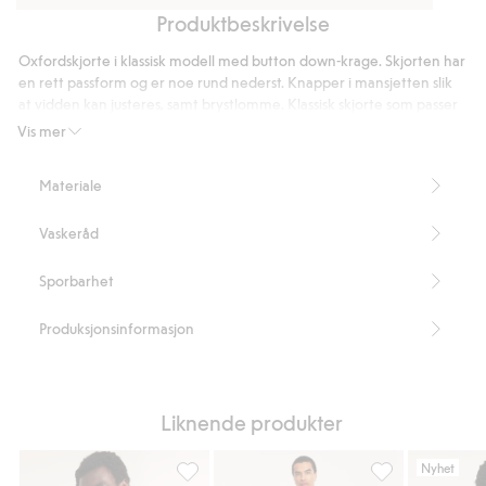
Produktbeskrivelse
Regular
Vanlig
Caps
jeans
t-
i
Oxfordskjorte i klassisk modell med button down-krage. Skjorten har
skjorte
vasket
en rett passform og er noe rund nederst. Knapper i mansjetten slik
i
bomullstwill
at vidden kan justeres, samt brystlomme. Klassisk skjorte som passer
til mange forskjellige anledninger.
bomull
Vis mer
Rett passform
Brystlomme
Materiale
Button down-krage
Lengde 80 cm i størrelse M
Vaskeråd
Artikkelnummer
:
311720
Sporbarhet
Produksjonsinformasjon
Liknende produkter
Nyhet