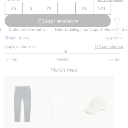
XS
S
M
L
XL
2XL
Legg i handlekurv
Oxfordsk
Gratis fraktalternativer
Enkel betaling med Vipps & Klarna
Gratis 
Finn i butikk
Velg butikk
Opplevd størrelse
180
anmeldelser
3.106870229007634
For liten
Perfekt
For stor
av
Basert
5
Match med
på
131
stemmer