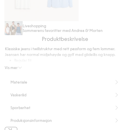
T-
Oxfordskjorte
Liveshopping
Sommerens favoritter med Andrea & Morten
skjorte
regular
Produktbeskrivelse
i
fit
bomull
Klassiske jeans i twillstruktur med rett passform og fem lommer.
med
Jeansen har normal midjehøyde og gylf med glidelås og knapp.
løs
Regular fit
passform
Femlommersmodell
Vis mer
Normal midje
Gylf med glidelås
Materiale
Innerbenslengde 81 cm i størrelse 33/32
Artikkelnummer
:
537944
Vaskeråd
Sporbarhet
Produksjonsinformasjon