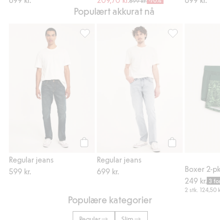
699 kr.
Populært akkurat nå
Regular jeans, Legg til i favoriter
Regular jeans, Le
Legg til
Legg til
Regular jeans
Regular jeans
Boxer 2-p
599 kr.
699 kr.
249 kr.
3 fo
2 stk.
124,50 k
Populære kategorier
Regular
Slim