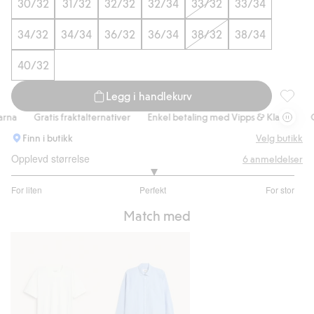
30/32
31/32
32/32
32/34
33/32
33/34
34/32
34/34
36/32
36/34
38/32
38/34
40/32
Legg i handlekurv
Regular 
na
Gratis fraktalternativer
Enkel betaling med Vipps & Klarna
Gra
Finn i butikk
Velg butikk
Opplevd størrelse
6
anmeldelser
3
For liten
Perfekt
For stor
av
Basert
5
Match med
på
5
stemmer