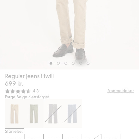
Regular jeans i twill
699 kr.
Gjennomsnittskarakter:
6
anmeldelser
4.3
Farge:
Beige / ensfarget
Størrelse: