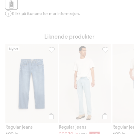
Klikk på ikonene for mer informasjon.
Liknende produkter
Nyhet
Regular jeans, Legg til i favoriter
Regular jeans, Le
Legg til
Legg til
Regular jeans
Regular jeans
Regular je
699 kr.
209,70 kr.
699 kr.
-70%