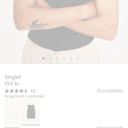
Singlet
199 kr.
Gjennomsnittskarakter:
38
anmeldelser
4.9
Farge:
Svart / ensfarget
Størrelse:
Størrelsesguide