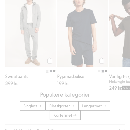
Sweatpants, Legg til i favoriter
Pyjamasbukse, Le
Legg til
Legg til
Sweatpants
Pyjamasbukse
Vanlig t-sk
Midweight bo
399 kr.
199 kr.
249 kr.
2 fo
Populære kategorier
Singlets
Pikéskjorter
Langermet
Kortermet