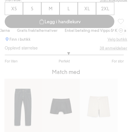
XS
S
M
L
XL
2XL
Legg i handlekurv
Singlet,
rna
Gratis fraktalternativer
Enkel betaling med Vipps & Klarna
Gr
Finn i butikk
Velg butikk
Opplevd størrelse
38
anmeldelser
3.137931034482758
For liten
Perfekt
For stor
av
Basert
5
Match med
på
29
stemmer