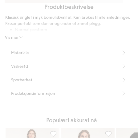
Produktbeskrivelse
Regular
Boxer
Shorts
jeans
2-
i
Klassisk singlet i myk bomullskvalitet. Kan brukes til alle anledninger.
pk
sweatshirtstoff
Passer perfekt som den er og under et annet plagg.
Normal passform
Rund hals
Vis mer
Tynn ribbekant i halsen og rundt ermeåpningene
Lengde 70 cm i størrelse M
Materiale
Inneholder 100 % «organic in-conversion»-bomull.
Artikkelnummer
:
327338
Vaskeråd
Organic cotton In-conversion – GOTS
Sporbarhet
Produksjonsinformasjon
Populært akkurat nå