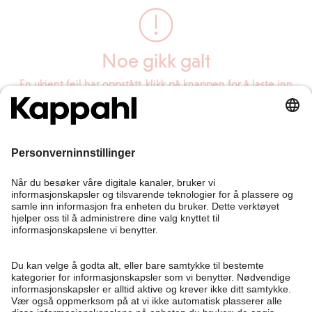
Noe gikk galt
En ukjent feil har oppstått, klikk på knappen for å laste inn
siden på nytt.
Last inn siden på nytt