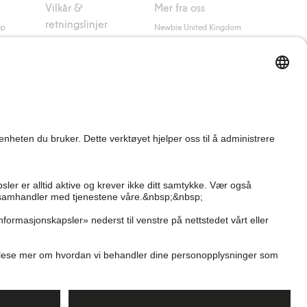
Vilkår &
Mer fra oss
retningslinjer
up
Newbie United Kingdom
Kjøpsvilkår
Newbie Global
Personvernerklæring
Affiliate
Informasjonskapsler
Vilkår #YesKappahl
#YesNewbie