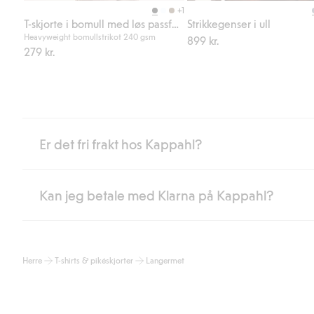
+1
T-skjorte i bomull med løs passform
Strikkegenser i ull
Heavyweight bomullstrikot 240 gsm
899 kr.
279 kr.
Er det fri frakt hos Kappahl?
Kan jeg betale med Klarna på Kappahl?
Som medlem i Kappahl Club har du alltid gratis frakt til butikk,
etter at du har logget inn og er identifisert som medlem.
Ellers koster frakten 59 NOK for levering med Bring, hjemleve
Ja, i samarbeid med Klarna tilbyr vi smidig betaling med faktura 
Les mer
Herre
T-shirts & pikéskjorter
Langermet
Ved å oppgi informasjon i kassen godkjenner du Klarnas vilkår. Når
Les mer