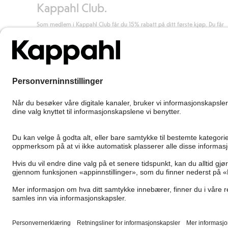
Kappahl Club.
Som medlem i Kappahl Club får du 15% rabatt på ditt første kjøp. Du får
unike medlemstilbud, alltid fri frakt (til utleveringssted) ved kjøp over 50
kr, og du samler poeng på alle dine kjøp og aktiviteter.
Bli medlem
Norway
Bytt sted
Cookies