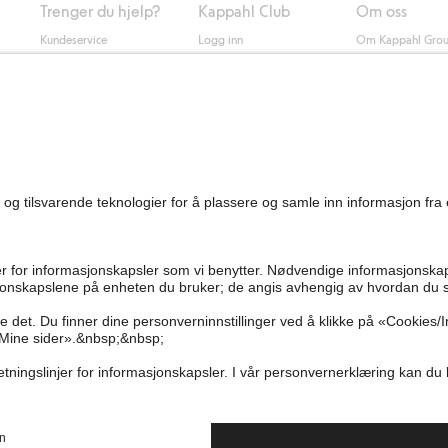
Trenger du hjelp?
Kappahl Club
Om oss
Kundeservice
Logg inn
Om Kappahl Gro
0
Vanlige spørsmål
Kappahl Club
Bærekraft
Bestilling
Medlemsvilkår
Jobbe hos oss
Kontakt oss
Presse
Finn butikk
Tilgjengelighet
Personal shopping
Sjekk saldo på
gavekortet
Angre kjøpet ditt