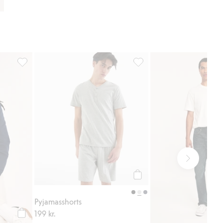
form, Legg til i favoriter
Sweatshirt med halv glidelås, Legg til i favoriter
Pyjamasshorts, Legg til i fa
Legg til
Pyjamasshorts
199 kr.
Legg til