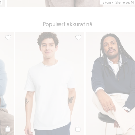
M
187cm / Størrelse: M
Populært akkurat nå
rm, Legg til i favoriter
Strikkegenser i ull, Legg til i favoriter
T-skjorte i bomull med løs pass
Legg til
Legg til