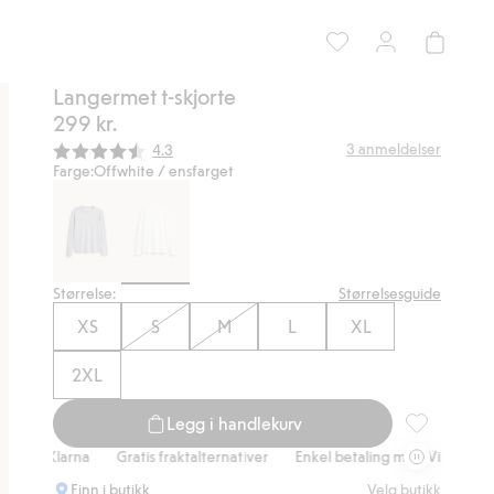
Langermet t-skjorte
299 kr.
Gjennomsnittskarakter:
3
anmeldelser
4.3
Farge:
Offwhite / ensfarget
Størrelse:
Størrelsesguide
XS
S
M
L
XL
2XL
Legg i handlekurv
Langermet t-
Klarna
Gratis fraktalternativer
Enkel betaling med Vipps & Klarna
Finn i butikk
Velg butikk