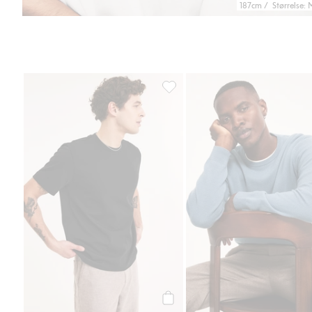
187cm / Størrelse: 
T-skjorte i bomull med løs passfo
Legg til