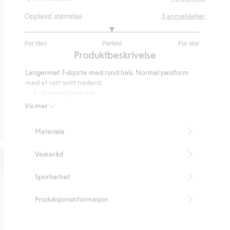
Opplevd størrelse
3
anmeldelser
3
For liten
Perfekt
For stor
av
Basert
Produktbeskrivelse
5
på
Langermet T-skjorte med rund hals. Normal passform
3
med et rett snitt nederst.
stemmer
Normal passform
Lange ermer
Vis mer
Rund hals
Lengde 71 cm i størrelse M
Materiale
Inneholder 100 % «organic in-conversion»-bomull
Artikkelnummer
:
839316
Vaskeråd
Organic cotton In-conversion – GOTS
Sporbarhet
Produksjonsinformasjon