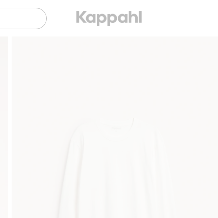
Gratis fraktalternativer
Enkel betaling med Vipps & 