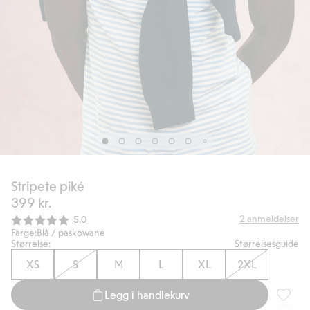
Stripete piké
399 kr.
Gjennomsnittskarakter:
2
anmeldelser
5.0
Farge:
Blå / paskowane
Størrelse:
Størrelsesguide
XS
S
M
L
XL
2XL
Legg i handlekurv
Stripete