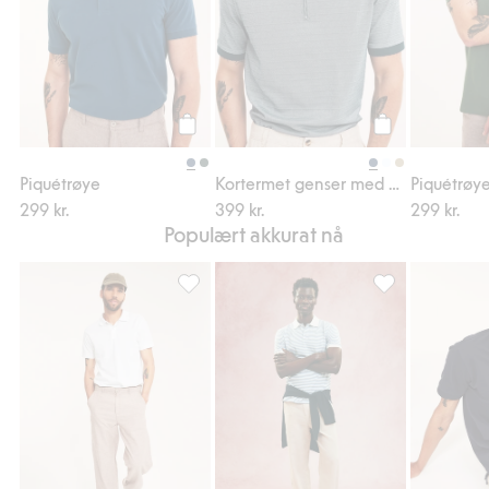
Legg til
Legg til
Piquétrøye
Kortermet genser med glidelås
Piquétrøy
299 kr.
399 kr.
299 kr.
Populært akkurat nå
Piquétrøye, Legg til i favoriter
Bukser i linblan