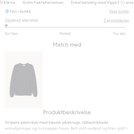
larna
Gratis fraktalternativer
Enkel betaling med Vipps & Klarna
Finn i butikk
Velg butikk
Opplevd størrelse
2
anmeldelser
1
For liten
Perfekt
For stor
av
Basert
5
Match med
på
1
stemmer
Produktbeskrivelse
Strikkegenser
i
Stripete pikétrøye med klassisk pikékrage, ribbestrikkede
ull
ermeåpninger og to knapper foran. Rett snitt nederst og liten splitt i