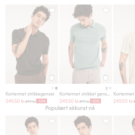
Kortermet strikkegenser, Legg til i favorite
Kortermet strikk
Legg til
Legg til
Kortermet strikkegenser
Kortermet strikket genser med halv glidelås
Kortermet 
249,50 kr.
249,50 kr.
249,50 kr.
-50%
-50%
499 kr.
499 kr.
4
Populært akkurat nå
Kortermet strikket genser i pointelle, Legg t
Kortermet strikk