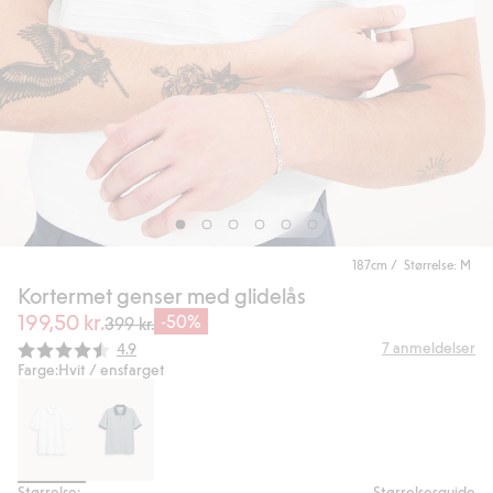
187cm / Størrelse: M
Kortermet genser med glidelås
199,50 kr.
-50%
399 kr.
Gjennomsnittskarakter:
7
anmeldelser
4.9
Farge:
Hvit / ensfarget
Størrelse:
Størrelsesguide