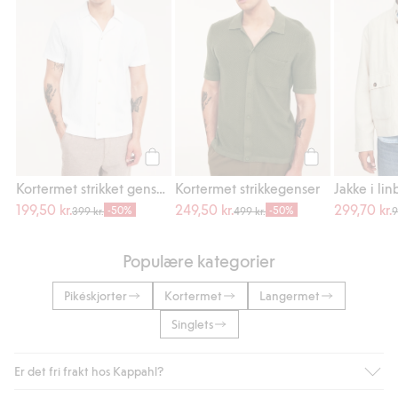
Legg til
Legg til
Kortermet strikket genser i pointelle
Kortermet strikkegenser
Jakke i li
199,50 kr.
249,50 kr.
299,70 kr.
-50%
-50%
399 kr.
499 kr.
9
Populære kategorier
Pikéskjorter
Kortermet
Langermet
Singlets
Er det fri frakt hos Kappahl?