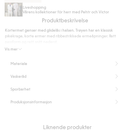
Bukser
Liveshopping
Vårens kollektioner för herr med Pehtr och Victor
i
Produktbeskrivelse
linblanding
med
Kortermet genser med glidelås i halsen. Trøyen har en klassisk
normal
pikékrage, korte ermer med ribbestrikkede ermeåpninger. Rett
passform
passform og rett snitt nederst.
Normal passform
Vis mer
Glidelås i halsen
Korte ermer
Materiale
Lengde 72 cm i størrelse M
Inneholder 53 % resirkulert polyester.
Vaskeråd
Artikkelnummer
:
846519
Sporbarhet
Produksjonsinformasjon
Liknende produkter