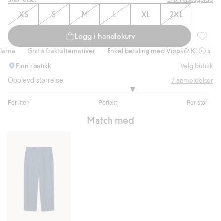
XS
S
M
L
XL
2XL
Legg i handlekurv
Korterm
na
Gratis fraktalternativer
Enkel betaling med Vipps & Klarna
Gra
Finn i butikk
Velg butikk
Opplevd størrelse
7
anmeldelser
3.5
For liten
Perfekt
For stor
av
Basert
5
Match med
på
4
stemmer