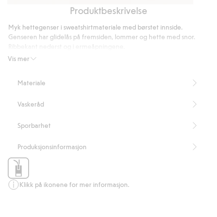
Produktbeskrivelse
T-
Boxer
Sweatpants
skjorte
extra
Myk hettegenser i sweatshirtmateriale med børstet innside.
i
long
Genseren har glidelås på fremsiden, lommer og hette med snor.
bomull
2-
Ribbekant nederst og i ermeåpningene.
med
Normal passform
pk
Vis mer
73 cm lang i størrelse M
løs
Artikkelnummer
:
769828
passform
Materiale
Vaskeråd
Sporbarhet
Produksjonsinformasjon
Klikk på ikonene for mer informasjon.