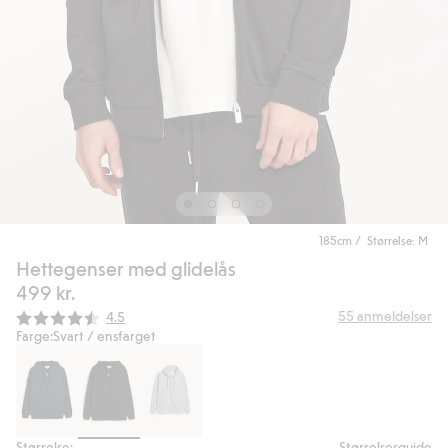
185cm / Størrelse: M
Hettegenser med glidelås
499 kr.
Gjennomsnittskarakter:
55
anmeldelser
4.5
Farge:
Svart / ensfarget
Størrelse:
Størrelsesguide