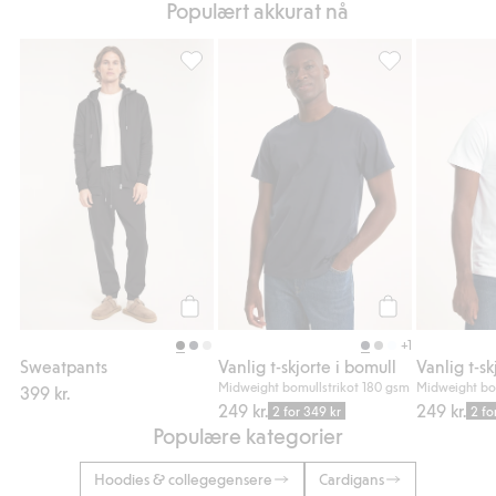
Populært akkurat nå
Sweatpants, Legg til i favoriter
Vanlig t-skjorte 
Legg til
Legg til
+1
Sweatpants
Vanlig t-skjorte i bomull
Vanlig t-sk
Midweight bomullstrikot 180 gsm
Midweight bo
399 kr.
249 kr.
249 kr.
2 for 349 kr
2 fo
Populære kategorier
Hoodies & collegegensere
Cardigans