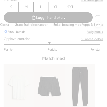
S
M
L
XL
2XL
Legg i handlekurv
Hettege
arna
Gratis fraktalternativer
Enkel betaling med Vipps & Klarna
G
Finn i butikk
Velg butikk
Opplevd størrelse
55
anmeldelser
2.872340425531915
For liten
Perfekt
For stor
av
Basert
5
Match med
på
47
stemmer