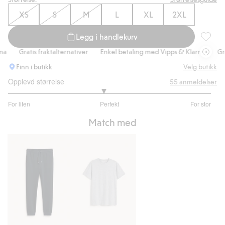
XS
S
M
L
XL
2XL
Legg i handlekurv
Hettege
Gratis fraktalternativer
Enkel betaling med Vipps & Klarna
Grati
Finn i butikk
Velg butikk
Opplevd størrelse
55
anmeldelser
2.872340425531915
For liten
Perfekt
For stor
av
Basert
5
Match med
på
47
stemmer