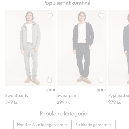
Populært akkurat nå
Sweatpants, Legg til i favoriter
Sweatpants, Legg
Legg til
Legg til
Sweatpants
Sweatpants
Pyjamasbu
399 kr.
399 kr.
279 kr.
Populære kategorier
Hoodies & collegegensere
Strikkede gensere