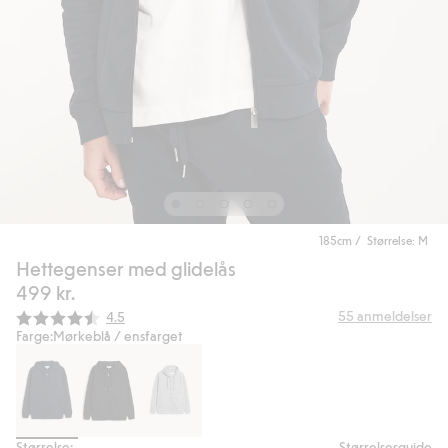
185cm / Størrelse: M
Hettegenser med glidelås
499 kr.
Gjennomsnittskarakter:
55
anmeldelser
4.5
Farge:
Mørkeblå / ensfarget
Størrelse:
Størrelsesguide