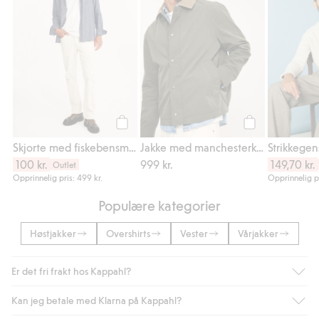
Legg til
Legg til
Skjorte med fiskebensmønster
Jakke med manchesterkrage
Strikkegen
100 kr.
999 kr.
149,70 kr.
Outlet
Opprinnelig pris: 499 kr.
Opprinnelig pr
Populære kategorier
Høstjakker
Overshirts
Vester
Vårjakker
Er det fri frakt hos Kappahl?
Kan jeg betale med Klarna på Kappahl?
Som medlem i Kappahl Club har du alltid gratis frakt til butikk,