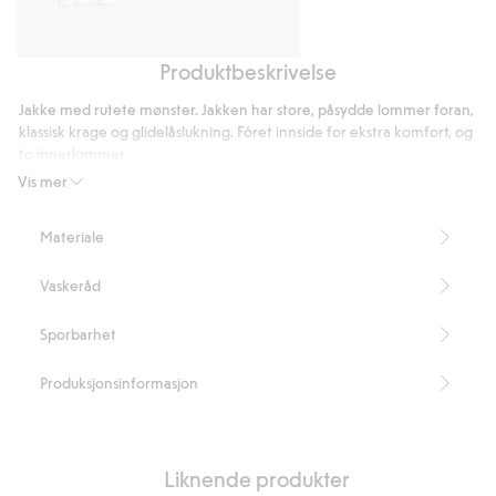
Produktbeskrivelse
Vanlig
Strikkelue
t-
Jakke med rutete mønster. Jakken har store, påsydde lommer foran,
skjorte
klassisk krage og glidelåslukning. Fôret innside for ekstra komfort, og
i
to innerlommer.
bomull
Glidelås foran
Vis mer
Store lommer foran
Innerlommer
Materiale
Rett passform
Lengde 75 cm i størrelse M
Vaskeråd
Inneholder 100 % resirkulert polyester.
Artikkelnummer
:
469460
Sporbarhet
Recycled Polyester
Produksjonsinformasjon
Liknende produkter