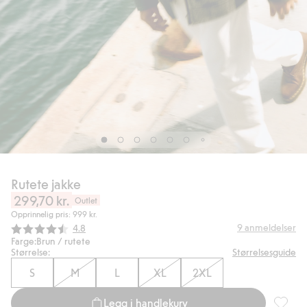
Rutete jakke
299,70 kr.
Outlet
Opprinnelig pris: 999 kr.
Gjennomsnittskarakter:
9
anmeldelser
4.8
Farge:
Brun / rutete
Størrelse:
Størrelsesguide
S
M
L
XL
2XL
Legg i handlekurv