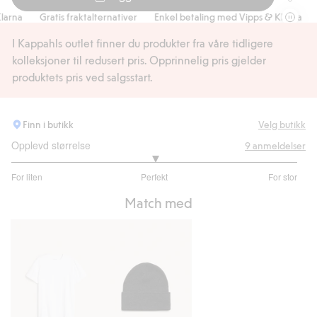
Rutete j
na
Gratis fraktalternativer
Enkel betaling med Vipps & Klarna
Gra
I Kappahls outlet finner du produkter fra våre tidligere
kolleksjoner til redusert pris. Opprinnelig pris gjelder
produktets pris ved salgsstart.
Finn i butikk
Velg butikk
Opplevd størrelse
9
anmeldelser
3
For liten
Perfekt
For stor
av
Basert
5
Match med
på
7
stemmer