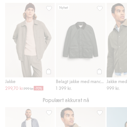
Nyhet
Jakke, Legg til i favoriter
Belagt jakke me
Legg til
Legg til
Jakke
Belagt jakke med manchesterkrage
299,70 kr.
1 399 kr.
999 kr.
-70%
999 kr.
Populært akkurat nå
Skjorte med fiskebensmønster, Legg til i fa
Jakke med manch