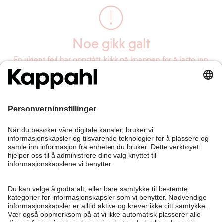
Noe gikk galt
En ukjent feil har oppstått, klikk på knappen for å laste inn
siden på nytt.
Last inn siden på nytt