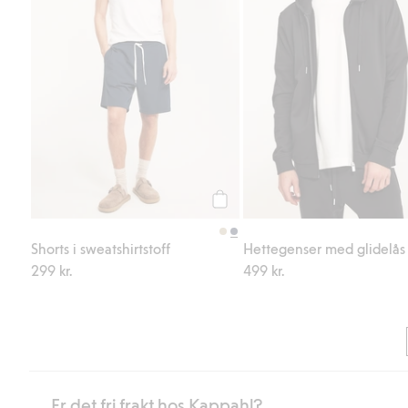
Legg til
Shorts i sweatshirtstoff
Hettegenser med glidelås
299 kr.
499 kr.
Er det fri frakt hos Kappahl?