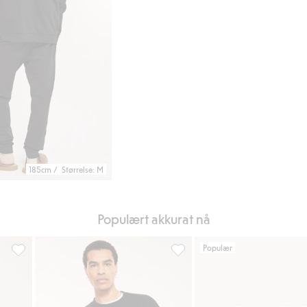
185cm / Størrelse: M
Populært akkurat nå
Populær
i favoriter
Hettegenser med glidelås, Legg til i favoriter
Oversized sweatshirt, Legg til 