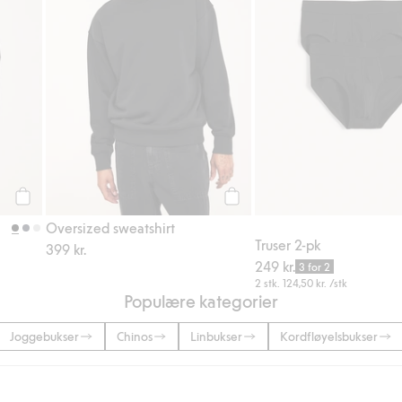
Legg til
Legg til
Oversized sweatshirt
Truser 2-pk
399 kr.
249 kr.
3 for 2
2 stk.
124,50 kr.
/stk
Populære kategorier
Joggebukser
Chinos
Linbukser
Kordfløyelsbukser