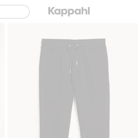
Gratis fraktalternativer
Enkel betaling med Vip