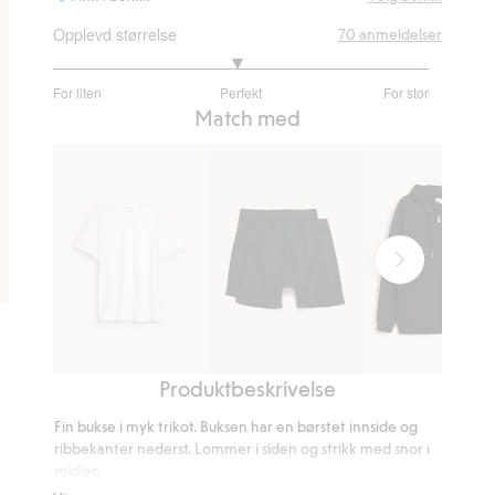
Opplevd størrelse
70
anmeldelser
2.966666666666667
For liten
Perfekt
For stor
av
Basert
Match med
5
på
60
stemmer
Produktbeskrivelse
T-
Boxer
Hettegenser
skjorte
extra
med
Fin bukse i myk trikot. Buksen har en børstet innside og
i
long
glidelås
ribbekanter nederst. Lommer i siden og strikk med snor i
bomull
2-
midjen.
med
Normal passform
pk