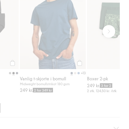
Legg til
Legg til
+13
Vanlig t-skjorte i bomull
Boxer 2-pk
Midweight bomullstrikot 180 gsm
249 kr.
3 for 2
249 kr.
2 for 349 kr
2 stk.
124,50 kr.
/stk