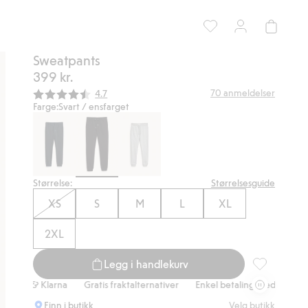
Sweatpants
399 kr.
Gjennomsnittskarakter:
70
anmeldelser
4.7
Farge:
Svart / ensfarget
Størrelse:
Størrelsesguide
XS
S
M
L
XL
2XL
Legg i handlekurv
Sweatpants, 
ps & Klarna
Gratis fraktalternativer
Enkel betaling med Vipps & Klar
Finn i butikk
Velg butikk