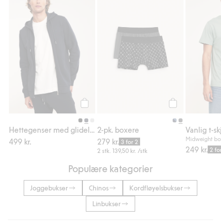
Hettegenser med glidelås, Legg til i favori
2-pk. boxere, Leg
Legg til
Legg til
Hettegenser med glidelås
2-pk. boxere
Vanlig t-sk
Midweight bo
499 kr.
279 kr.
3 for 2
249 kr.
2 fo
2 stk.
139,50 kr.
/stk
Populære kategorier
Joggebukser
Chinos
Kordfløyelsbukser
Linbukser