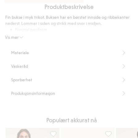
Produktbeskrivelse
Regular
Hettegenser
T-
med
Fin bukse i myk trikot. Buksen har en børstet innside og ribbekanter
skjorte
glidelås
nederst. Lommer i siden og strikk med snor i midjen.
i
Normal passform
bomullsblanding
Innerbenslengden er 78 cm i størrelse M
Vis mer
Artikkelnummer
:
156265
Materiale
Vaskeråd
Sporbarhet
Produksjonsinformasjon
Populært akkurat nå