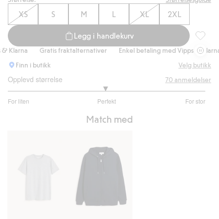
XS
S
M
L
XL
2XL
Legg i handlekurv
Sweatpa
 Klarna
Gratis fraktalternativer
Enkel betaling med Vipps & Klarna
Finn i butikk
Velg butikk
Opplevd størrelse
70
anmeldelser
2.966666666666667
For liten
Perfekt
For stor
av
Basert
5
Match med
på
60
stemmer