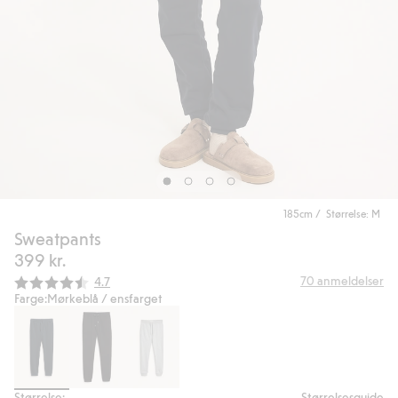
185cm / Størrelse: M
Sweatpants
399 kr.
Gjennomsnittskarakter:
70
anmeldelser
4.7
Farge:
Mørkeblå / ensfarget
Størrelse:
Størrelsesguide