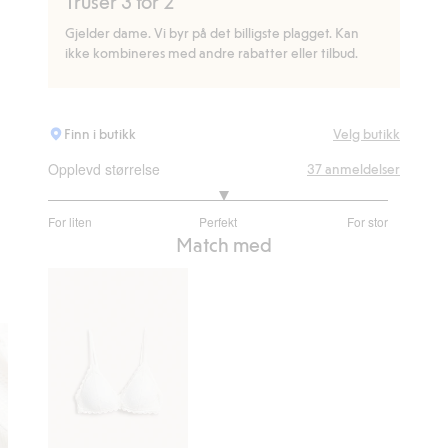
Truser 3 for 2
Gjelder dame. Vi byr på det billigste plagget. Kan
ikke kombineres med andre rabatter eller tilbud.
Finn i butikk
Velg butikk
Opplevd størrelse
37
anmeldelser
3.066666666666667
For liten
Perfekt
For stor
av
Basert
Match med
5
på
30
stemmer