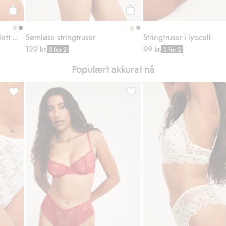
Legg til
Legg til
Stringtruse i en sømløs og lett modell
Sømløse stringtruser
Stringtruser i lyocell
129 kr.
99 kr.
3 for 2
3 for 2
Populært akkurat nå
 favoriter
Brieftruse i blonder, Legg til i favoriter
Cheeky-truser i blonder, Legg t