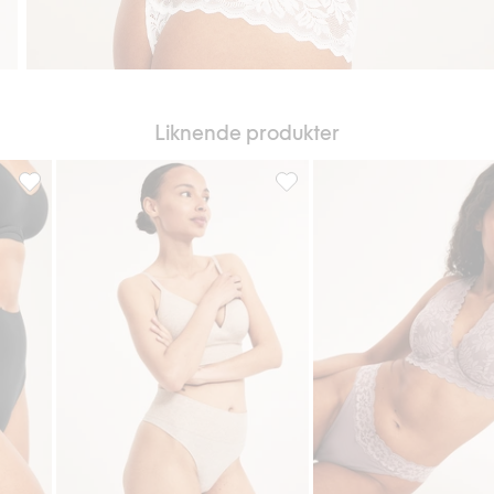
Liknende produkter
avoriter
Stringtruse i en sømløs og lett modell, Legg til i favoriter
Sømløse stringtruser, Legg til 