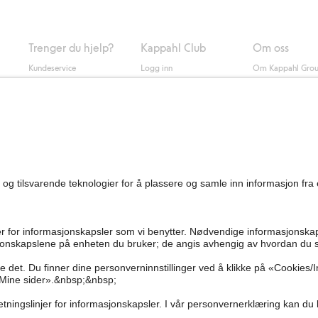
Trenger du hjelp?
Kappahl Club
Om oss
Kundeservice
Logg inn
Om Kappahl Gro
0
Vanlige spørsmål
Kappahl Club
Bærekraft
Bestilling
Medlemsvilkår
Jobbe hos oss
Kontakt oss
Presse
Finn butikk
Tilgjengelighet
Personal shopping
Sjekk saldo på
gavekortet
Angre kjøpet ditt