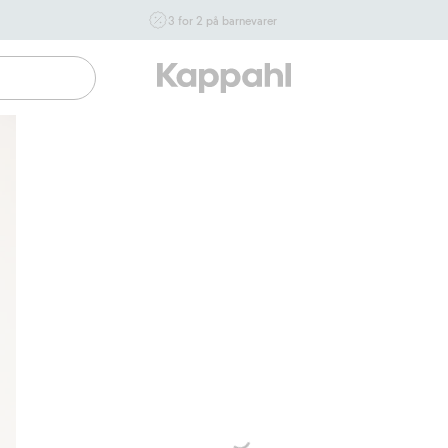
3 for 2 på barnevarer
Ikke Newbie. Gjelder når du handler 2 eller flere varer som
inngår i tilbudet tom. 17/8 i butikk & online for deg som er
eller blir medlem. Kan ikke kombineres med andre tilbud
eller rabatter.
Handle nå
 fraktalternativer
Enkel betaling med Vipps & Klarna
Gratis fraktalt