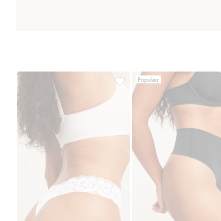
Populær
Stringtruser i lyocell, Legg til i f