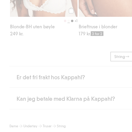
Legg til
+1
Blonde-BH uten bøyle
Brieftruse i blonder
249 kr.
179 kr.
3 for 2
String
Er det fri frakt hos Kappahl?
Kan jeg betale med Klarna på Kappahl?
Som medlem i Kappahl Club har du alltid gratis frakt til butikk,
etter at du har logget inn og er identifisert som medlem.
Ellers koster frakten 59 NOK for levering med Bring, hjemleve
Ja, i samarbeid med Klarna tilbyr vi smidig betaling med faktura 
Les mer
Dame
Undertøy
Truser
String
Ved å oppgi informasjon i kassen godkjenner du Klarnas vilkår. Når