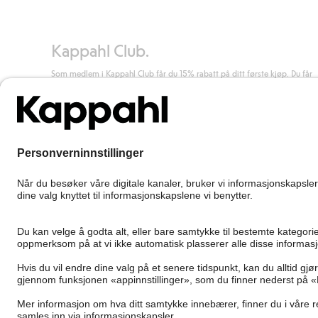
Les mer
Kappahl Club.
Som medlem i Kappahl Club får du 15% rabatt på ditt første kjøp. Du får
unike medlemstilbud, alltid fri frakt (til utleveringssted) ved kjøp over 50
kr, og du samler poeng på alle dine kjøp og aktiviteter.
Bli medlem
Norway
Bytt sted
Cookies