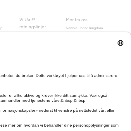
Vilkår &
Mer fra oss
retningslinjer
up
Newbie United Kingdom
Kjøpsvilkår
Newbie Global
Personvernerklæring
Affiliate
Informasjonskapsler
Vilkår #YesKappahl
#YesNewbie