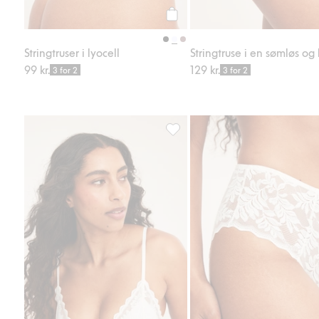
Legg til
Stringtruser i lyocell
99 kr.
129 kr.
3 for 2
3 for 2
Blonde-BH uten bøyle, Legg til i