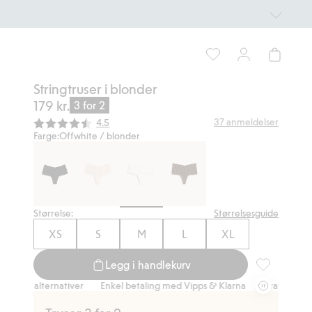
Stringtruser i blonder
179 kr.
3 for 2
Gjennomsnittskarakter:
37
anmeldelser
4.5
Farge:
Offwhite / blonder
Størrelse:
Størrelsesguide
XS
S
M
L
XL
Legg i handlekurv
Stringtruser 
ernativer
Enkel betaling med Vipps & Klarna
Gratis fraktalternativer