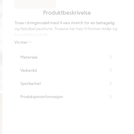
Produktbeskrivelse
Blonde-
BH
Truse i stringmodell med 4-veis stretch for en behagelig
uten
og fleksibel passform. Trusene har høy V-formet midje og
bøyle
bomullsfôret skritt.
Stringmodell
Vis mer
Superelastiske blonder
Høy midje
Materiale
V-formet midje
Bomullsfôret skritt
Vaskeråd
Inneholder 87 % resirkulert polyamid.
Artikkelnummer
:
475012
Sporbarhet
Blended Recycled Polyamide
Produksjonsinformasjon