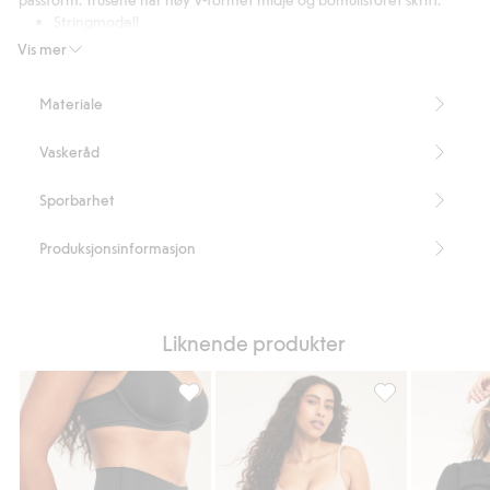
Stringmodell
Superelastiske blonder
Vis mer
Høy midje
V-formet midje
Materiale
Bomullsfôret skritt
Inneholder 87 % resirkulert polyamid.
Vaskeråd
Artikkelnummer
:
474981
Blended Recycled Polyamide
Sporbarhet
Produksjonsinformasjon
Liknende produkter
Stringtruse i en sømløs og lett modell, Legg 
Stringtruse i en 