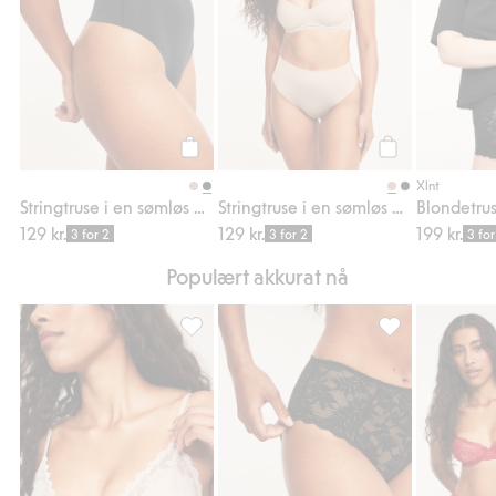
Legg til
Legg til
Xlnt
Stringtruse i en sømløs og lett modell
Stringtruse i en sømløs og lett modell
129 kr.
129 kr.
199 kr.
3 for 2
3 for 2
3 for
Populært akkurat nå
Blonde-BH uten bøyle, Legg til i favoriter
Brieftruse i blon