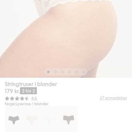
Stringtruser i blonder
179 kr.
3 for 2
Gjennomsnittskarakter:
37
anmeldelser
4.5
Farge:
Lyserosa / blonder