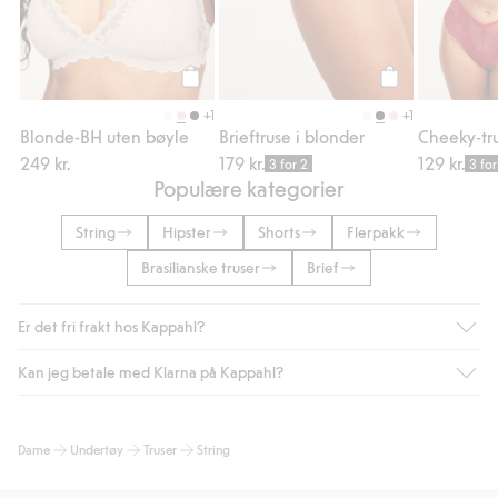
Legg til
Legg til
+1
+1
Blonde-BH uten bøyle
Brieftruse i blonder
Cheeky-tru
249 kr.
179 kr.
129 kr.
3 for 2
3 for
Populære kategorier
String
Hipster
Shorts
Flerpakk
Brasilianske truser
Brief
Er det fri frakt hos Kappahl?
Kan jeg betale med Klarna på Kappahl?
Som medlem i Kappahl Club har du alltid gratis frakt til butikk,
eller når du handler for over 500 NOK og velger levering med
Bring eller hjemlevering med Helthjem. Fraktkostnaden fjernes
Ja, i samarbeid med Klarna tilbyr vi smidig betaling med faktura
Dame
Undertøy
Truser
String
automatisk etter at du har logget inn og er identifisert som
og andre betalingsmåter.
medlem.
Ved å oppgi informasjon i kassen godkjenner du Klarnas vilkår.