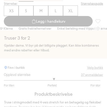
Størrelse:
Størrelsesguide
XS
S
M
L
XL
Legg i handlekurv
Stringtr
larna
Gratis fraktalternativer
Enkel betaling med Vipps & Klarna
Truser 3 for 2
Gjelder dame. Vi byr på det billigste plagget. Kan ikke kombineres
med andre rabatter eller tilbud.
Finn i butikk
Velg butikk
Opplevd størrelse
37
anmeldelser
3.066666666666667
For liten
Perfekt
For stor
av
Basert
5
Produktbeskrivelse
på
30
Truse i stringmodell med 4-veis stretch for en behagelig og fleksibel
stemmer
passform. Trusene har høy V-formet midje og bomullsfôret skritt.