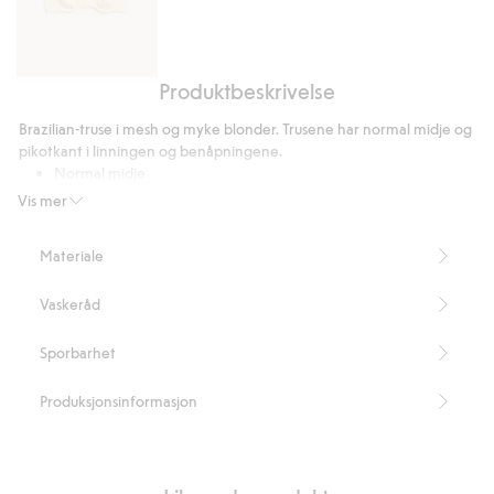
Produktbeskrivelse
Bøyle-
BH
Brazilian-truse i mesh og myke blonder. Trusene har normal midje og
i
pikotkant i linningen og benåpningene.
blonder
Normal midje
Mesh og myke blonder
Vis mer
Pikotkant
Inneholder 93 % resirkulert polyester
Materiale
Artikkelnummer
:
930313
Blended Recycled Polyamide
Vaskeråd
Sporbarhet
Produksjonsinformasjon