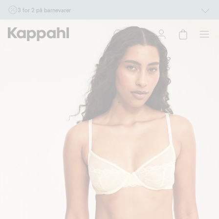
3 for 2 på barnevarer
Ikke Newbie. Gjelder når du handler 2 eller flere varer som inngår i tilbudet tom.
17/8 i butikk & online for deg som er eller blir medlem. Kan ikke kombineres med
andre tilbud eller rabatter.
Handle nå