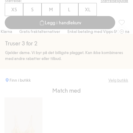
Størrelse:
Størrelsesguide
XS
S
M
L
XL
Legg i handlekurv
Brazilia
rna
Gratis fraktalternativer
Enkel betaling med Vipps & Klarna
G
Truser 3 for 2
Gjelder dame. Vi byr på det billigste plagget. Kan ikke kombineres
med andre rabatter eller tilbud.
Finn i butikk
Velg butikk
Match med