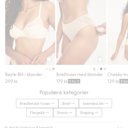
Bøyle-BH i blonder, Legg til i favoriter
Brieftruser med 
Legg til
Legg til
+1
Bøyle-BH i blonder
Brieftruser med blonder
Cheeky-tr
299 kr.
179 kr.
129 kr.
3 for 2
3 for
Populære kategorier
Brasilianske truser
Brief
Seamless bh
Flerpakk
Shorts
Shaping
Er det fri frakt hos Kappahl?