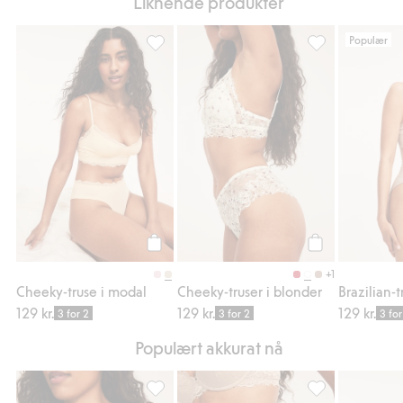
Liknende produkter
Populær
Cheeky-truse i modal, Legg til i favoriter
Cheeky-truser i 
Legg til
Legg til
+1
Cheeky-truse i modal
Cheeky-truser i blonder
Brazilian-t
129 kr.
129 kr.
129 kr.
3 for 2
3 for 2
3 for
Populært akkurat nå