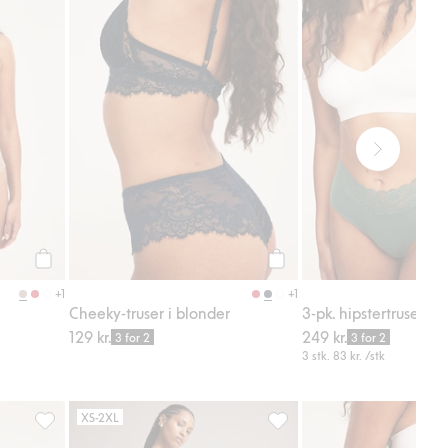
Legg til
Legg til
+1
+1
Cheeky-truser i blonder
3-pk. hipstertruser
129 kr.
249 kr.
3 for 2
3 for 2
3 stk.
83 kr.
/stk
XS-2XL
il i favoriter
Cheeky-truser i blonder, Legg til i favoriter
Linbukser med bred passform