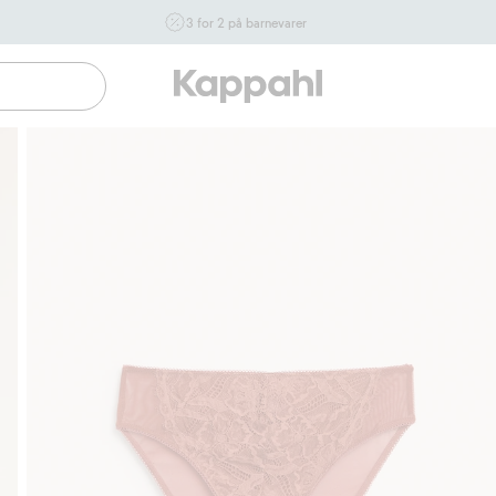
3 for 2 på barnevarer
Ikke Newbie. Gjelder når du handler 2 eller flere varer som
inngår i tilbudet tom. 17/8 i butikk & online for deg som er
eller blir medlem. Kan ikke kombineres med andre tilbud
eller rabatter.
Handle nå
Gratis fraktalternativer
Enkel betaling med Vipps & Klarna
G