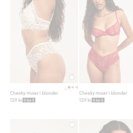
Legg til
+1
Cheeky-truser i blonder
Cheeky-truser i blonder
129 kr.
129 kr.
3 for 2
3 for 2
Bøyle-BH i blonder, Legg til i fa