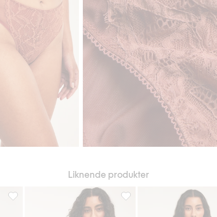
Liknende produkter
 i favoriter
Cheeky-truser i blonder, Legg til i favoriter
Cheeky-truse i modal, Legg til