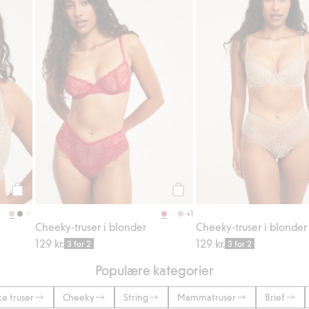
Legg til
Legg til
+1
Cheeky-truser i blonder
Cheeky-truser i blonder
129 kr.
129 kr.
3 for 2
3 for 2
Populære kategorier
ke truser
Cheeky
String
Mammatruser
Brief