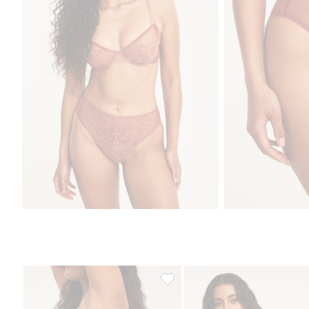
Cheeky-truser i blonder, Legg til