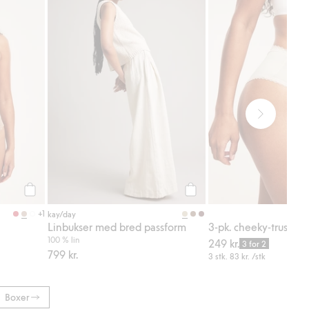
Legg til
Legg til
+1
kay/day
Linbukser med bred passform
3-pk. cheeky-truser i 
100 % lin
249 kr.
3 for 2
799 kr.
3 stk.
83 kr.
/stk
Boxer