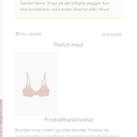
Gjelder dame. Vi byr på det billigste plagget. Kan
ikke kombineres med andre rabatter eller tilbud.
Finn i butikk
Velg butikk
Match med
Produktbeskrivelse
Bøyle-
BH
Brazilian-truse i mesh og myke blonder. Trusene har
i
normal midje og pikotkant i linningen og benåpningene.