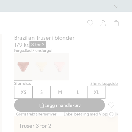
Brazilian-truser i blonder
179 kr.
3 for 2
Farge:
Rød / ensfarget
Størrelse:
Størrelsesguide
XS
S
M
L
XL
Legg i handlekurv
Brazilian-tru
ratis fraktalternativer
Enkel betaling med Vipps & Klarna
Gratis fra
Truser 3 for 2