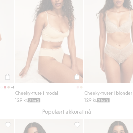
Legg til
Legg til
+1
Cheeky-truse i modal
Cheeky-truser i blonder
129 kr.
129 kr.
3 for 2
3 for 2
Populært akkurat nå
voriter
Push-up-BH i blonder, Legg til i favoriter
Cheeky-truser i blonder, Legg t