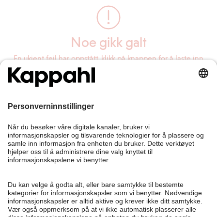
Noe gikk galt
En ukjent feil har oppstått, klikk på knappen for å laste inn
siden på nytt.
Last inn siden på nytt