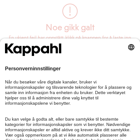
Noe gikk galt
En ukjent feil har oppstått, klikk på knappen for å laste inn
siden på nytt.
Last inn siden på nytt