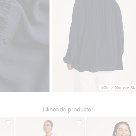
180cm / Størrelse: XL
Liknende produkter
 favoriter
Bluse med V-hals, Legg til i favoriter
Bluse i modalblanding, Legg ti