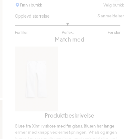
Finn i butikk
Velg butikk
Opplevd størrelse
5
anmeldelser
3
For liten
Perfekt
For stor
av
Basert
Match med
5
på
3
stemmer
Produktbeskrivelse
Cropped
flare
Bluse fra Xlnt i viskose med fin glans. Blusen har lange
jeans
ermer med knapp ved ermeåpningen, V-hals og ingen
high
krage. Løs og romslig passform med rynkedetaljer ved