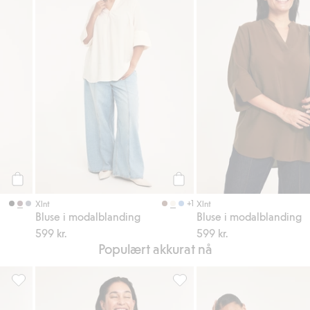
Legg til
Legg til
+1
Xlnt
Xlnt
Bluse i modalblanding
Bluse i modalblanding
599 kr.
599 kr.
Populært akkurat nå
 favoriter
Topp med vide ermer, Legg til i favoriter
Bluse i modalblanding, Legg ti