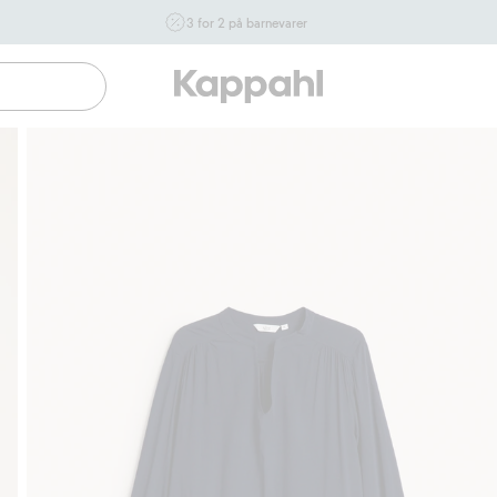
3 for 2 på barnevarer
Ikke Newbie. Gjelder når du handler 2 eller flere varer som
inngår i tilbudet tom. 17/8 i butikk & online for deg som er
eller blir medlem. Kan ikke kombineres med andre tilbud
eller rabatter.
Handle nå
Gratis fraktalternativer
Enkel betaling med Vipps & 