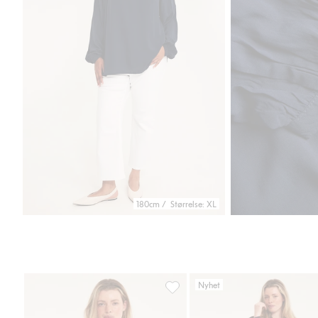
180cm / Størrelse: XL
Nyhet
Bluse i modalblanding, Legg til i