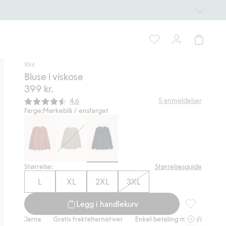
Xlnt
Bluse i viskose
399 kr.
Gjennomsnittskarakter:
5
anmeldelser
4.6
Farge:
Mørkeblå / ensfarget
Størrelse:
Størrelsesguide
L
XL
2XL
3XL
Legg i handlekurv
Bluse i visko
Klarna
Gratis fraktalternativer
Enkel betaling med Vipps & Klarna