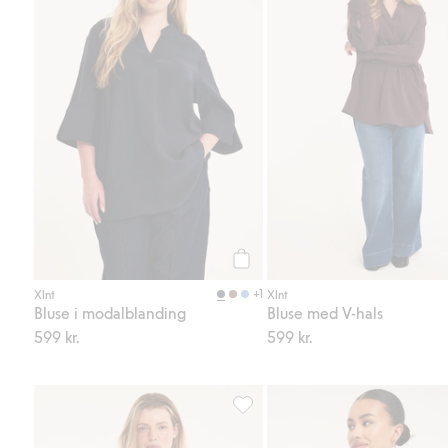
Legg til
+1
Xlnt
Xlnt
Bluse i modalblanding
Bluse med V-hals
599 kr.
599 kr.
Bluse i modalblanding, Legg til i