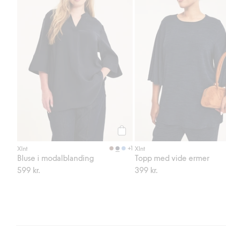
Legg til
+1
Xlnt
Xlnt
Bluse i modalblanding
Topp med vide ermer
599 kr.
399 kr.