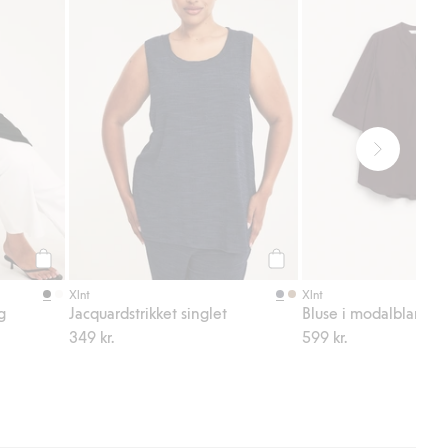
Legg til
Legg til
Xlnt
Xlnt
g
Jacquardstrikket singlet
Bluse i modalblandin
349 kr.
599 kr.