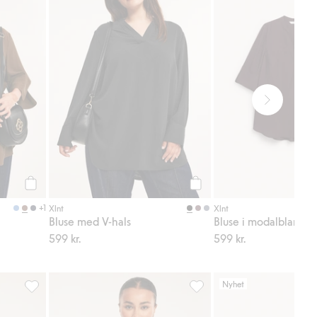
Legg til
Legg til
+1
Xlnt
Xlnt
Bluse med V-hals
Bluse i modalblandin
599 kr.
599 kr.
Nyhet
l i favoriter
Singlet i viskoseblanding, Legg til i favoriter
Jacquardstrikket singlet, Leg