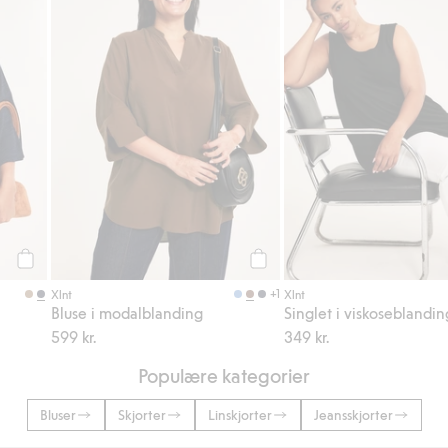
Legg til
Legg til
+1
Xlnt
Xlnt
Bluse i modalblanding
Singlet i viskoseblandin
599 kr.
349 kr.
Populære kategorier
Bluser
Skjorter
Linskjorter
Jeansskjorter