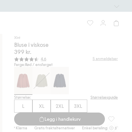
Xlnt
Bluse i viskose
399 kr.
Gjennomsnittskarakter:
5
anmeldelser
4.6
Farge:
Rød / ensfarget
Størrelse:
Størrelsesguide
L
XL
2XL
3XL
Legg i handlekurv
Bluse i visko
 Klarna
Gratis fraktalternativer
Enkel betaling med Vipps & Klarna