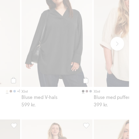
Legg til
Legg til
+1
Xlnt
Xlnt
Bluse med V-hals
Bluse med puffermer
599 kr.
399 kr.
til i favoriter
Sweatpants barrel fit, Legg til i favoriter
Strikkejakke, Legg til i favo