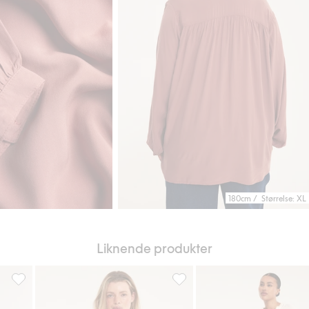
180cm / Størrelse: XL
Liknende produkter
riter
Bluse i modalblanding, Legg til i favoriter
Bluse i modalblanding, Legg ti