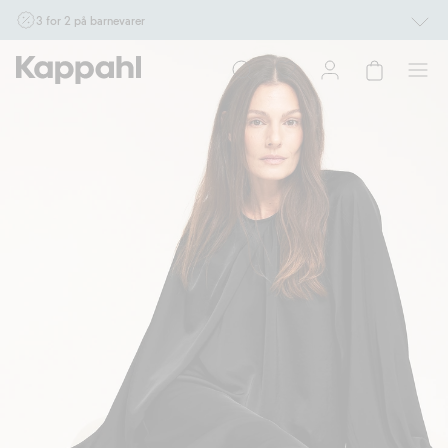
3 for 2 på barnevarer
Ikke Newbie. Gjelder når du handler 2 eller flere varer som inngår i tilbudet tom.
17/8 i butikk & online for deg som er eller blir medlem. Kan ikke kombineres med
andre tilbud eller rabatter.
Handle nå