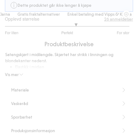
Dette produktet går ikke lenger å kjøpe
arna
Gratis fraktalternativer
Enkel betaling med Vipps & Klarna
G
Opplevd størrelse
26
anmeldelser
3.272727272727272
For liten
Perfekt
For stor
av
Basert
5
Produktbeskrivelse
på
22
Satengskjørt i midilengde. Skjørtet har strikk i linningen og
stemmer
blondekanter nederst.
Elastikk i midjen
Fint fall
Vis mer
Lengde 84 cm i størrelse S
Inneholder 100 % resirkulert polyester.
Materiale
Artikkelnummer
:
905471
Recycled Polyester
Vaskeråd
Sporbarhet
Produksjonsinformasjon