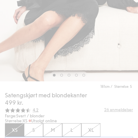
181cm / Størrelse: S
Satengskjørt med blondekanter
499 kr.
Gjennomsnittskarakter:
26
anmeldelser
4.2
Farge:
Svart / blonder
Størrelse:
XS
Utsolgt online
XS
S
M
L
XL