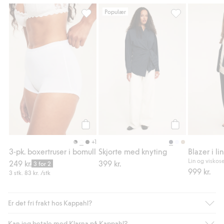
Populær
3-pk. boxertruser i bomull, Legg til i favori
Skjorte med knyt
Legg til
Legg til
+1
3-pk. boxertruser i bomull
Skjorte med knyting
Lin og viskos
249 kr.
399 kr.
3 for 2
999 kr.
3 stk.
83 kr.
/stk
Er det fri frakt hos Kappahl?
Kan jeg betale med Klarna på Kappahl?