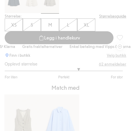
Størrelse:
Størrelsesguide
XS
S
M
L
XL
Legg i handlekurv
Blazer i
larna
Gratis fraktalternativer
Enkel betaling med Vipps & Klarna
Finn i butikk
Velg butikk
Opplevd størrelse
62
anmeldelser
3.5
For liten
Perfekt
For stor
av
Basert
5
Match med
på
52
stemmer