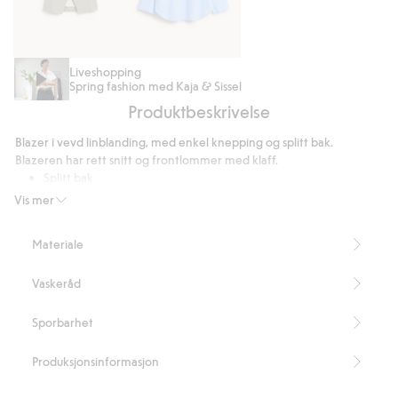
Vest
Poplinskjorte
Liveshopping
Spring fashion med Kaja & Sissel
i
Produktbeskrivelse
linblanding
Blazer i vevd linblanding, med enkel knepping og splitt bak.
Blazeren har rett snitt og frontlommer med klaff.
Splitt bak
Innsydde skulderputer
Vis mer
Enkel knepping
Fôret
Materiale
Inneholder 50 % Masters of FLAX FIBRE™-lin.
Artikkelnummer
:
862235
Vaskeråd
Sporbarhet
Produksjonsinformasjon