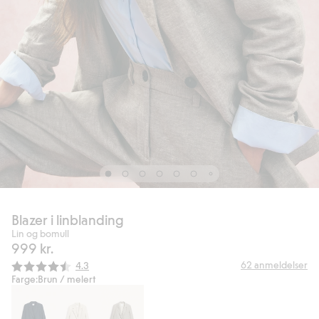
Blazer i linblanding
Lin og bomull
999 kr.
Gjennomsnittskarakter:
62
anmeldelser
4.3
Farge:
Brun / melert