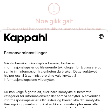
Noe gikk galt
En ukjent feil har oppstått, klikk på knappen for å laste inn
siden på nytt.
Last inn siden på nytt