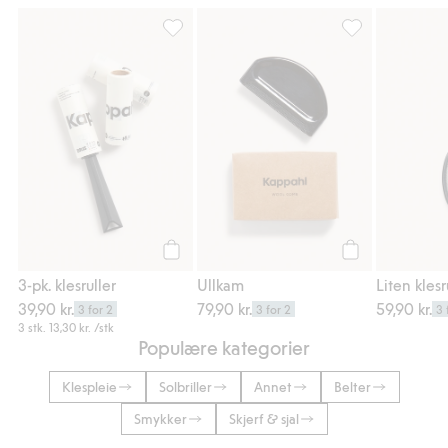
3-pk. klesruller, Legg til i favoriter
Ullkam, Legg til 
Legg til
Legg til
3-pk. klesruller
Ullkam
Liten klesr
39,90 kr.
79,90 kr.
59,90 kr.
3 for 2
3 for 2
3 
3 stk.
13,30 kr.
/stk
Populære kategorier
Klespleie
Solbriller
Annet
Belter
Smykker
Skjerf & sjal