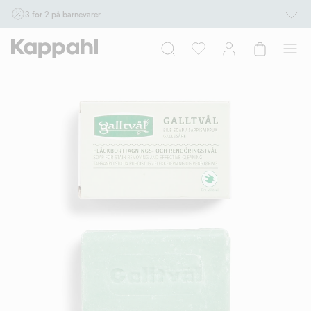
3 for 2 på barnevarer
Ikke Newbie. Gjelder når du handler 2 eller flere varer som inngår i tilbudet tom.
17/8 i butikk & online for deg som er eller blir medlem. Kan ikke kombineres med
andre tilbud eller rabatter.
Handle nå