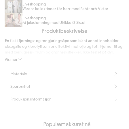
5
på
Liveshopping
Vårens kollektioner för herr med Pehtr och Victor
84
stemmer
Liveshopping
Få julestemning med Ulrikke & Sissel
Produktbeskrivelse
En flekkfjernings- og rengjøringssåpe som blant annet inneholder
oksegalle og klorofyll som er effektivt mot olje og fett. Fjerner til og
med bær-, gress-, frukt- og grønnsaksflekker. Ikke testet på dyr.
Inneholder kun naturlige ingredienser og er dermed biologisk
Vis mer
nedbrytbar.
Artikkelnummer
:
864074
Materiale
Sporbarhet
Produksjonsinformasjon
Populært akkurat nå