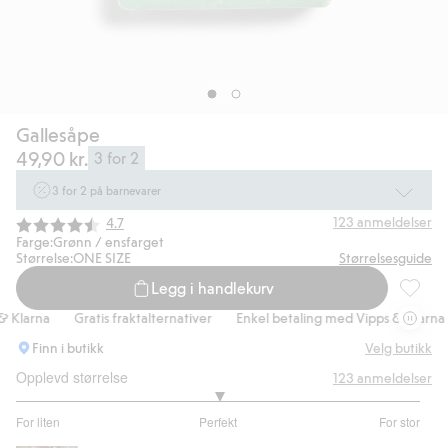
Gallesåpe
49,90 kr.
3 for 2
3 for 2 på barnevarer
Ikke Newbie. Gjelder når du handler 2 eller flere varer som inngår i tilbudet
Gjennomsnittskarakter:
123
anmeldelser
4.7
tom. 17/8 i butikk & online for deg som er eller blir medlem. Kan ikke
Farge:
Grønn / ensfarget
kombineres med andre tilbud eller rabatter.
Størrelse:
ONE SIZE
Størrelsesguide
Legg i handlekurv
Handle nå
Gallesåp
 Klarna
Gratis fraktalternativer
Enkel betaling med Vipps & Klarna
Finn i butikk
Velg butikk
Opplevd størrelse
123
anmeldelser
3
For liten
Perfekt
For stor
av
Basert