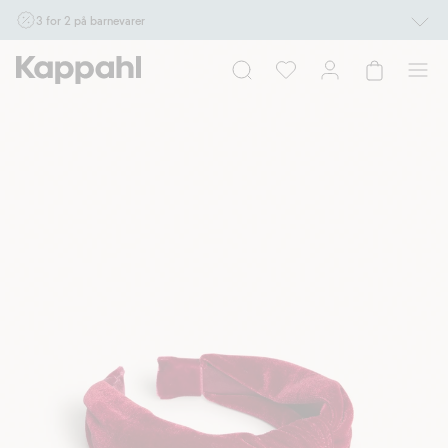
3 for 2 på barnevarer
Ikke Newbie. Gjelder når du handler 2 eller flere varer som inngår i tilbudet tom.
17/8 i butikk & online for deg som er eller blir medlem. Kan ikke kombineres med
andre tilbud eller rabatter.
Handle nå