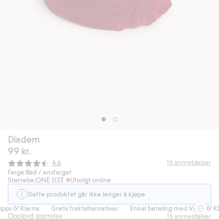
Diadem
99 kr.
Gjennomsnittskarakter:
16
anmeldelser
4.6
Farge:
Rød / ensfarget
Størrelse:
ONE SIZE
Utsolgt online
Dette produktet går ikke lenger å kjøpe
pps & Klarna
Gratis fraktalternativer
Enkel betaling med Vipps & Kla
Opplevd størrelse
16
anmeldelser