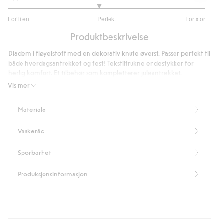
2.833333333333333
For liten
Perfekt
For stor
av
Basert
5
Produktbeskrivelse
på
12
Diadem i fløyelstoff med en dekorativ knute øverst. Passer perfekt til
stemmer
både hverdagsantrekket og fest! Tekstiltrukne endestykker for
herlig komfort. Et tilbehør som kompletterer juleantrekket.
Inneholder 100 % resirkulert polyester.
Vis mer
Inneholder 100 % resirkulert polyester.
Artikkelnummer
:
531657
Materiale
Recycled Polyester
Vaskeråd
Sporbarhet
Produksjonsinformasjon