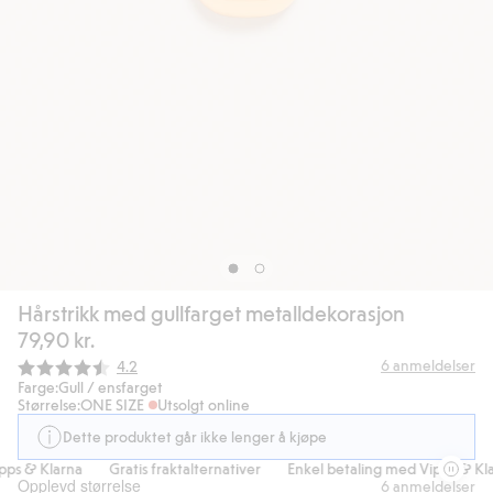
Hårstrikk med gullfarget metalldekorasjon
79,90 kr.
Gjennomsnittskarakter:
6
anmeldelser
4.2
Farge:
Gull / ensfarget
Størrelse:
ONE SIZE
Utsolgt online
Dette produktet går ikke lenger å kjøpe
ps & Klarna
Gratis fraktalternativer
Enkel betaling med Vipps & Kla
Opplevd størrelse
6
anmeldelser