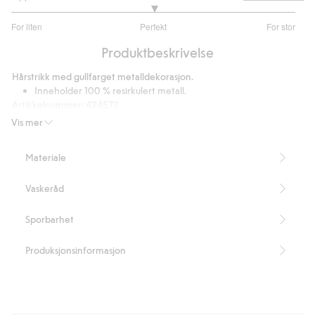
3
For liten
Perfekt
For stor
av
Basert
5
Produktbeskrivelse
på
3
Hårstrikk med gullfarget metalldekorasjon.
stemmer
Inneholder 100 % resirkulert metall.
Artikkelnummer
:
424572
Recycled Metal
Vis mer
Materiale
Vaskeråd
Sporbarhet
Produksjonsinformasjon