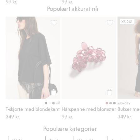
99 kr.
99 kr.
Populært akkurat nå
XS-2XL
T-skjorte med blondekant, Legg til i favori
Hårspenne med b
Legg til
Legg til
+3
kay/day
T-skjorte med blondekant
Hårspenne med blomster
349 kr.
99 kr.
349 kr.
Populære kategorier