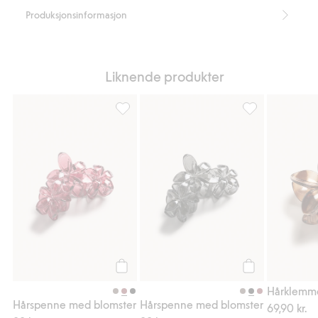
Produksjonsinformasjon
Liknende produkter
Hårspenne med blomster, Legg til i favori
Hårspenne med b
Legg til
Legg til
Hårklemm
Hårspenne med blomster
Hårspenne med blomster
69,90 kr.