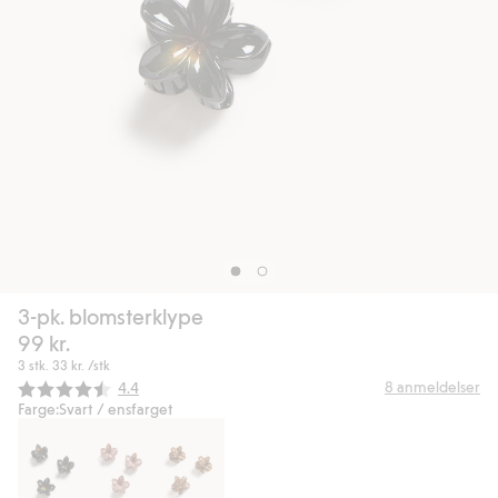
3-pk. blomsterklype
99 kr.
3 stk.
33 kr.
/stk
Gjennomsnittskarakter:
8
anmeldelser
4.4
Farge:
Svart / ensfarget