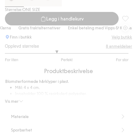
Størrelse:
ONE SIZE
Legg i handlekurv
3-pk. b
arna
Gratis fraktalternativer
Enkel betaling med Vipps & Klarna
G
Finn i butikk
Velg butikk
Opplevd størrelse
8
anmeldelser
2.666666666666667
For liten
Perfekt
For stor
av
Basert
5
Produktbeskrivelse
på
6
Blomsterformede hårklyper i plast.
stemmer
Mål: 4 x 4 cm.
Inneholder 100 % resirkulert polyester.
Artikkelnummer
:
833343
Vis mer
Recycled plastic
Materiale
Sporbarhet