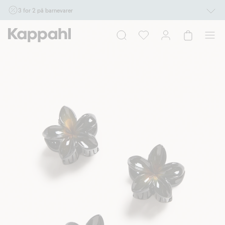
3 for 2 på barnevarer
Ikke Newbie. Gjelder når du handler 2 eller flere varer som inngår i tilbudet tom.
17/8 i butikk & online for deg som er eller blir medlem. Kan ikke kombineres med
andre tilbud eller rabatter.
Handle nå