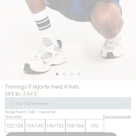
Trenings-T-skjorte med V-hals
149 kr.
3 for 2
3 for 2 på barnevarer
Farge:
Svart / blå / mønstret
Ikke Newbie. Gjelder når du handler 2 eller flere varer som inngår i tilbudet
Størrelse:
Størrelsesguide
tom. 17/8 i butikk & online for deg som er eller blir medlem. Kan ikke
kombineres med andre tilbud eller rabatter.
122/128
134/140
146/152
158/164
170
Handle nå