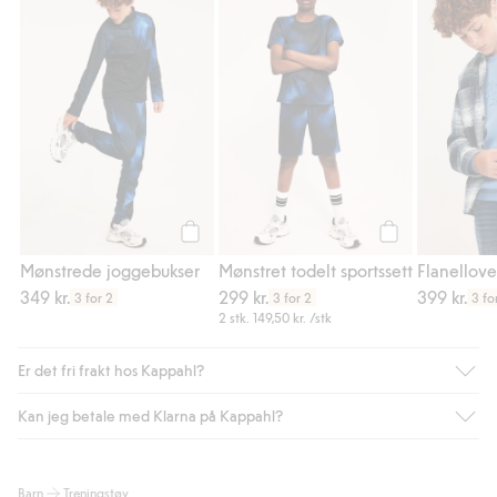
Mønstrede joggebukser, Legg til i favorite
Mønstret todelt s
Legg til
Legg til
Mønstrede joggebukser
Mønstret todelt sportssett
349 kr.
299 kr.
399 kr.
3 for 2
3 for 2
3 fo
2 stk.
149,50 kr.
/stk
Er det fri frakt hos Kappahl?
Kan jeg betale med Klarna på Kappahl?
Som medlem i Kappahl Club har du alltid gratis frakt til butikk,
eller når du handler for over 500 NOK og velger levering med
Bring eller hjemlevering med Helthjem. Fraktkostnaden fjernes
Ja, i samarbeid med Klarna tilbyr vi smidig betaling med faktura
Barn
Treningstøy
automatisk etter at du har logget inn og er identifisert som