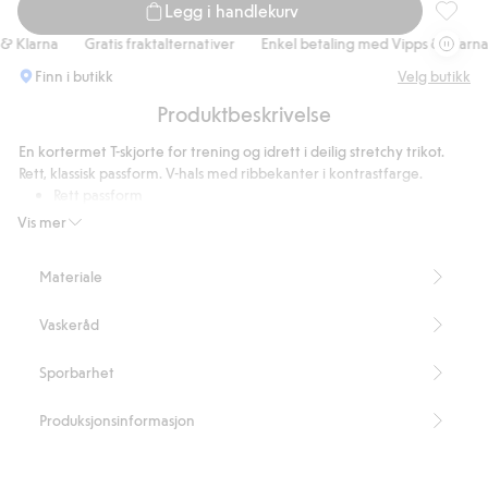
Legg i handlekurv
Trening
Klarna
Gratis fraktalternativer
Enkel betaling med Vipps & Klarna
Finn i butikk
Velg butikk
Produktbeskrivelse
En kortermet T-skjorte for trening og idrett i deilig stretchy trikot.
Rett, klassisk passform. V-hals med ribbekanter i kontrastfarge.
Rett passform
Inneholder 100 % resirkulert polyester
Vis mer
Artikkelnummer
:
916841
Recycled Polyester
Materiale
Vaskeråd
Sporbarhet
Produksjonsinformasjon