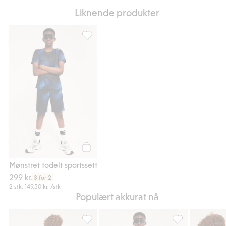
Liknende produkter
Mønstret todelt sportssett, Legg til i favori
Legg til
Mønstret todelt sportssett
299 kr.
3 for 2
2 stk.
149,50 kr.
/stk
Populært akkurat nå