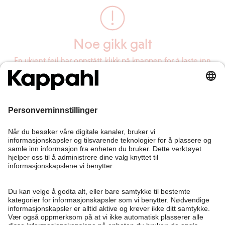
Noe gikk galt
En ukjent feil har oppstått, klikk på knappen for å laste inn
siden på nytt.
Last inn siden på nytt