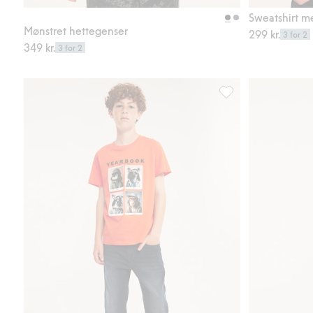
Legg til
Sweatshirt m
Mønstret hettegenser
299 kr.
3 for 2
349 kr.
3 for 2
Relaxed jeans jogger