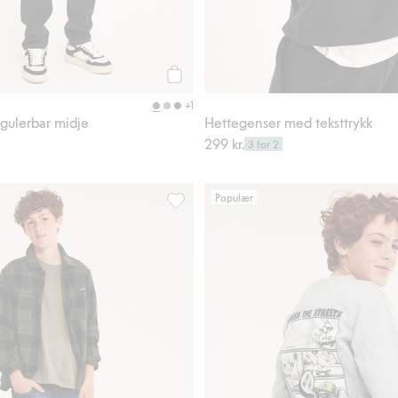
Legg til
+1
gulerbar midje
Hettegenser med teksttrykk
299 kr.
3 for 2
Populær
ttrykk, Legg til i favoriter
Straight jeans mid waist, Legg til i favo