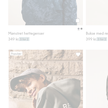
Legg til
Mønstret hettegenser
Bukse med re
349 kr.
399 kr.
3 for 2
3 for 2
Populær
Hettegenser med teks