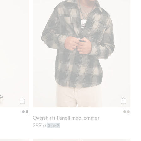
Legg til
Legg til
Overshirt i flanell med lommer
299 kr.
3 for 2