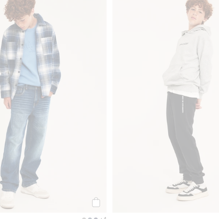
r, Legg til i favoriter
Loose jeans mid waist, Legg til i favori
Legg til