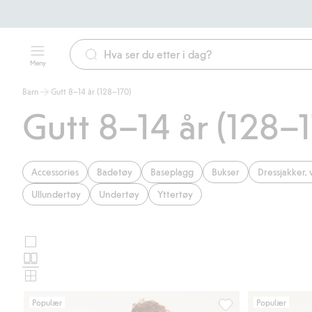
Meny
Barn
Gutt 8–14 år (128–170)
Gutt 8–14 år (128–
Accessories
Badetøy
Baseplagg
Bukser
Dressjakker, 
Ullundertøy
Undertøy
Yttertøy
Store
Velg
bilder
Normale
oppsett
bilder
Små
for
bilder
Populær
Populær