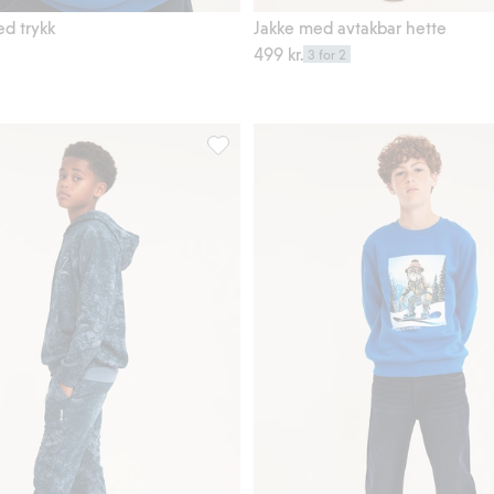
Legg til
ed trykk
Jakke med avtakbar hette
499 kr.
3 for 2
 denim, Legg til i favoriter
Mønstret kosebukse, Legg til i favorite