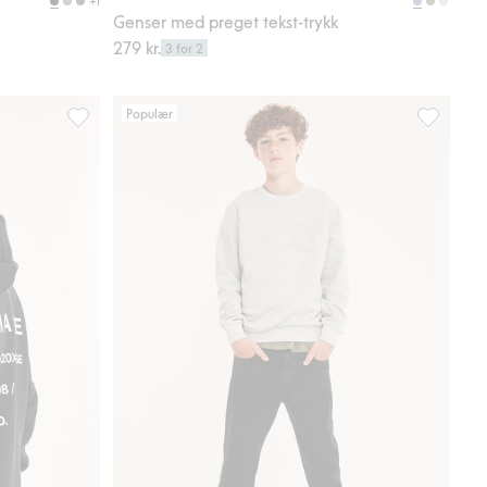
+1
Genser med preget tekst-trykk
279 kr.
3 for 2
Populær
favoriter
Hettegenser med teksttrykk, Legg til i favoriter
Relaxed je