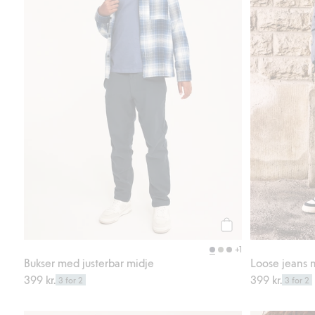
Legg til
+1
Bukser med justerbar midje
Loose jeans 
399 kr.
399 kr.
3 for 2
3 for 2