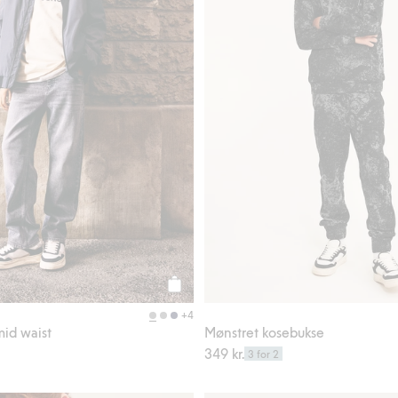
Legg til
+4
mid waist
Mønstret kosebukse
349 kr.
3 for 2