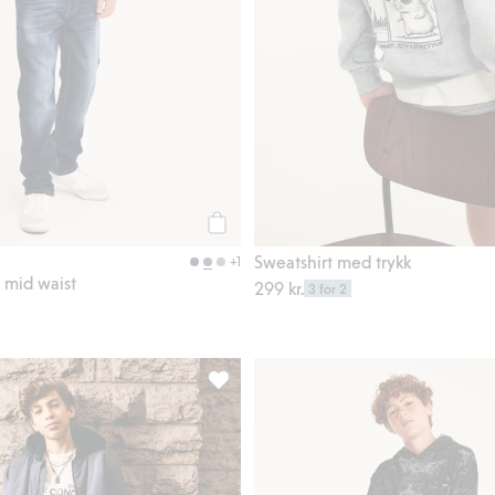
Legg til
Sweatshirt med trykk
+1
s mid waist
299 kr.
3 for 2
 midje, Legg til i favoriter
Loose jeans mid waist, Legg til i favori