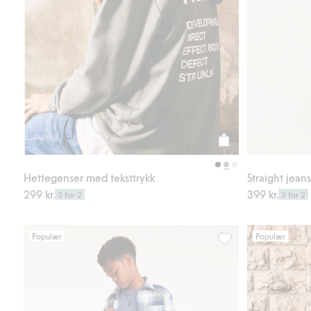
Legg til
Hettegenser med teksttrykk
Straight jean
299 kr.
399 kr.
3 for 2
3 for 2
Populær
Populær
Bukser med justerbar