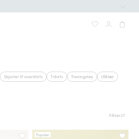
Skjorter & overshirts
T-shirts
Treningstøy
Ullklær
Filtrer
Populær