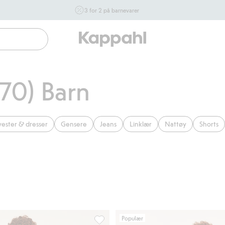
3 for 2 på barnevarer
Ikke Newbie. Gjelder når du handler 2 eller flere varer som
inngår i tilbudet tom. 17/8 i butikk & online for deg som er
eller blir medlem. Kan ikke kombineres med andre tilbud
eller rabatter.
Handle nå
170) Barn
vester & dresser
Gensere
Jeans
Linklær
Nattøy
Shorts
Populær