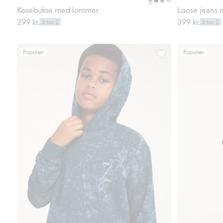
+1
Kosebukse med lommer
Loose jeans 
299 kr.
399 kr.
3 for 2
3 for 2
Populær
Populær
Mønstret hettegenser