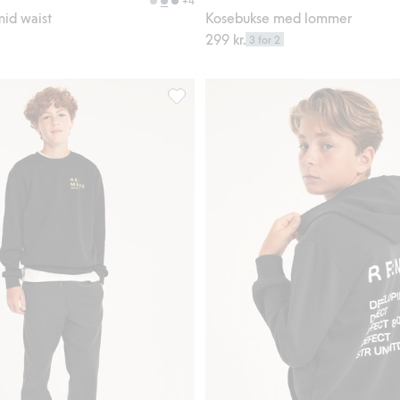
+4
mid waist
Kosebukse med lommer
299 kr.
3 for 2
, Legg til i favoriter
Bukse med regulerbar midje, Legg til i 