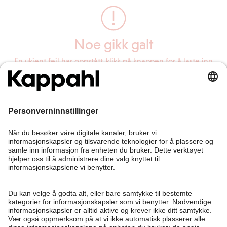
Noe gikk galt
En ukjent feil har oppstått, klikk på knappen for å laste inn
siden på nytt.
Last inn siden på nytt