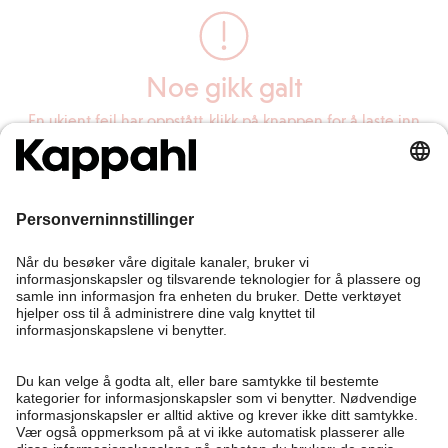
Noe gikk galt
En ukjent feil har oppstått, klikk på knappen for å laste inn
siden på nytt.
Last inn siden på nytt