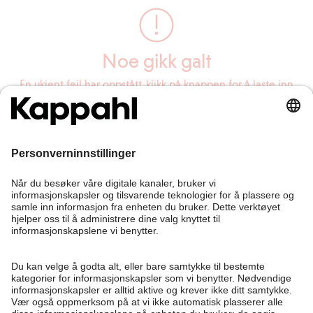
Noe gikk galt
En ukjent feil har oppstått, klikk på knappen for å laste inn
siden på nytt.
Last inn siden på nytt