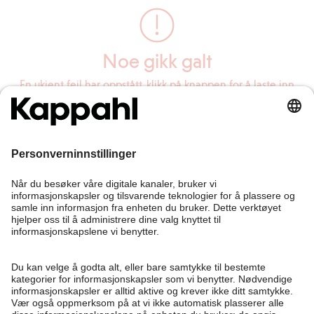
Noe gikk galt
En ukjent feil har oppstått, klikk på knappen for å laste inn
siden på nytt.
Last inn siden på nytt