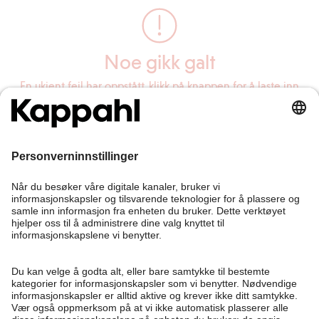
Noe gikk galt
En ukjent feil har oppstått, klikk på knappen for å laste inn
siden på nytt.
Last inn siden på nytt