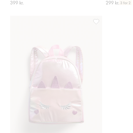
399 kr.
299 kr.
3 for 2
Ryggsekk med enhjør