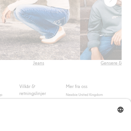
Jeans
Gensere & car
Vilkår &
Mer fra oss
retningslinjer
up
Newbie United Kingdom
Kjøpsvilkår
Newbie Global
Personvernerklæring
Affiliate
Informasjonskapsler
Vilkår #YesKappahl
#YesNewbie