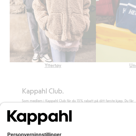
Yttertøy
Un
Kappahl Club.
Som medlem i Kappahl Club får du 15% rabatt på ditt første kjøp. Du får
unike medlemstilbud, alltid fri frakt (til utleveringssted) ved kjøp over 50
kr, og du samler poeng på alle dine kjøp og aktiviteter.
Bli medlem