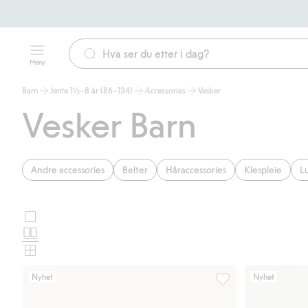
Meny
Barn
Jente 1½–8 år (86–134)
Accessories
Vesker
Vesker Barn
Andre accessories
Belter
Håraccessories
Klespleie
Lu
Store
Velg
bilder
Normale
oppsett
bilder
Små
for
bilder
Nyhet
Nyhet
produktkort
Ryggsekk med bamse,