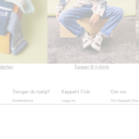
dertøy
Topper & t-shirts
Trenger du hjelp?
Kappahl Club
Om oss
Kundeservice
Logg inn
Om Kappahl Gro
0
Vanlige spørsmål
Kappahl Club
Bærekraft
Bestilling
Medlemsvilkår
Jobbe hos oss
Kontakt oss
Presse
Finn butikk
Tilgjengelighet
Personal shopping