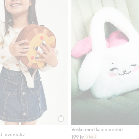
Legg til
Veske med kaninbroderi
d løvemotiv
199 kr.
3 for 2