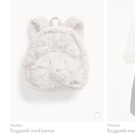
Legg til
Newbie
Minories
Ryggsekk med bamse
Ryggsekk me