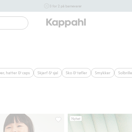
3 for 2 på barnevarer
Ikke Newbie. Gjelder når du handler 2 eller flere varer som
inngår i tilbudet tom. 17/8 i butikk & online for deg som er
eller blir medlem. Kan ikke kombineres med andre tilbud
eller rabatter.
Handle nå
er, hatter & caps
Skjerf & sjal
Sko & tøfler
Smykker
Solbrill
Nyhet
 Legg til i favoriter
Ryggsekk med løvemotiv, Legg til i fav