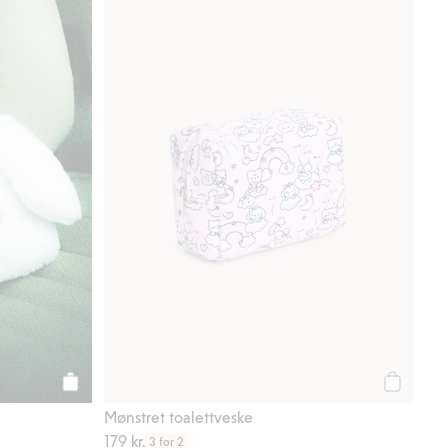
Legg til
Legg til
Mønstret toalettveske
179 kr.
3 for 2