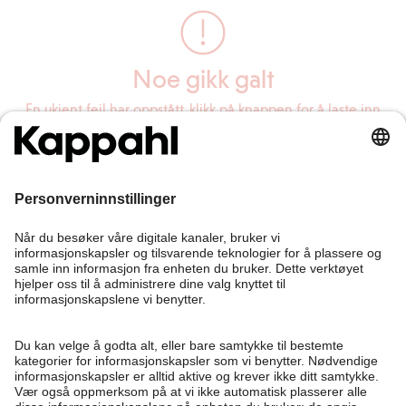
Noe gikk galt
En ukjent feil har oppstått, klikk på knappen for å laste inn
siden på nytt.
Last inn siden på nytt