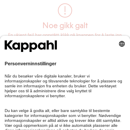
Noe gikk galt
En ukjent feil har oppstått, klikk på knappen for å laste inn
siden på nytt.
Last inn siden på nytt